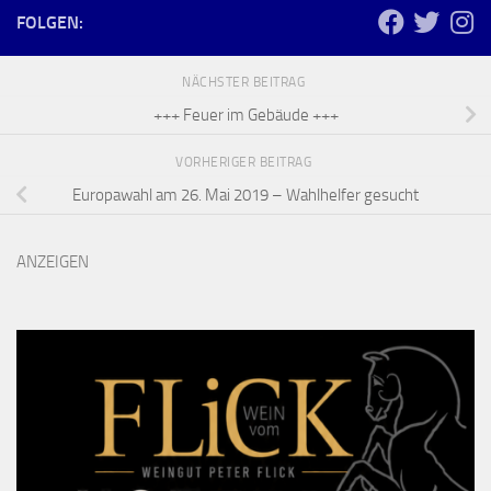
FOLGEN:
NÄCHSTER BEITRAG
+++ Feuer im Gebäude +++
VORHERIGER BEITRAG
Europawahl am 26. Mai 2019 – Wahlhelfer gesucht
ANZEIGEN