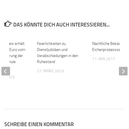
DAS KÖNNTE DICH AUCH INTERESSIEREN...
s-Kreis erhält
0
Feierlichkeiten zu
0
Nächtliche Bekämpfu
Million Euro vom
Dienstjubiläen und
Eichenprozessionsspi
rweiterung der
Verabschiedungen in den
11. MAI 2017
öll-Schule
Ruhestand
im
27. MÄRZ 2023
BER 2023
SCHREIBE EINEN KOMMENTAR