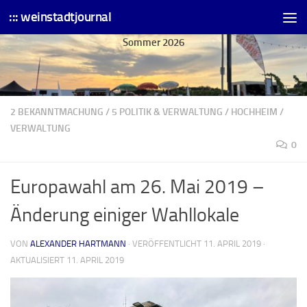
::: weinstadtjournal
Skip to content
Sommer 2026
2 BEKANNTMACHUNG
/
5 POLITIK & VERWALTUNG
/
HOCHHEIM
/
VERWALTUNG
0
Europawahl am 26. Mai 2019 –
Änderung einiger Wahllokale
VON
ALEXANDER HARTMANN
· VERÖFFENTLICHT
11. APRIL 2019
·
AKTUALISIERT
11. APRIL 2019