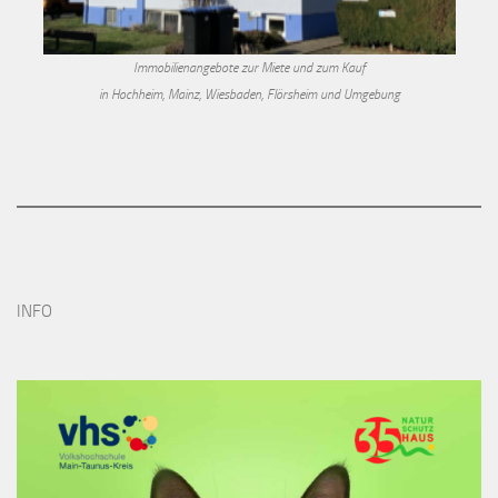
Immobilienangebote zur Miete und zum Kauf
in Hochheim, Mainz, Wiesbaden, Flörsheim und Umgebung
INFO