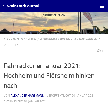
::: weinstadtjournal
Skip to content
Sommer 2026
2 BEKANNTMACHUNG
/
FLÖRSHEIM
/
HOCHHEIM
/
RADFAHREN
/
VERKEHR
0
Fahrradkurier Januar 2021:
Hochheim und Flörsheim hinken
nach
VON
ALEXANDER HARTMANN
· VERÖFFENTLICHT
20. JANUAR 2021
·
AKTUALISIERT
20. JANUAR 2021