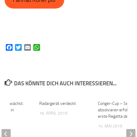
Fahrrad Kurier pdf
Facebook
Twitter
Email
WhatsApp
DAS KÖNNTE DICH AUCH INTERESSIEREN...
snetz wächst:
0
Radargerät verdeckt
0
Conger-Cup – Segler
inien in
absolvieren erfolgreic
16. APRIL 2019
en
erste Regatta des Jah
020
14. MAI 2019