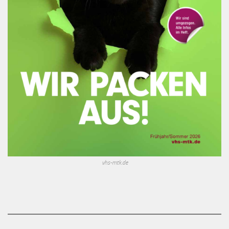
vhs-mtk.de