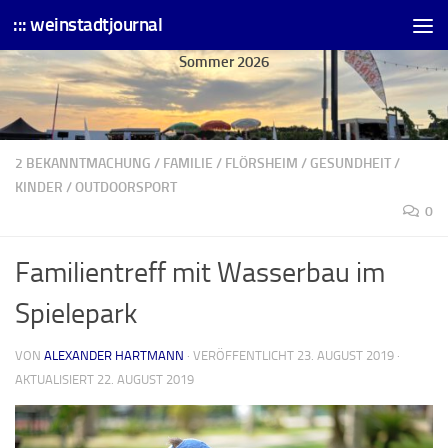
::: weinstadtjournal
Skip to content
Sommer 2026
2 BEKANNTMACHUNG
/
FAMILIE
/
FLÖRSHEIM
/
GESUNDHEIT
/
KINDER
/
OUTDOORSPORT
0
Familientreff mit Wasserbau im
Spielepark
VON
ALEXANDER HARTMANN
· VERÖFFENTLICHT
23. AUGUST 2019
·
AKTUALISIERT
22. AUGUST 2019