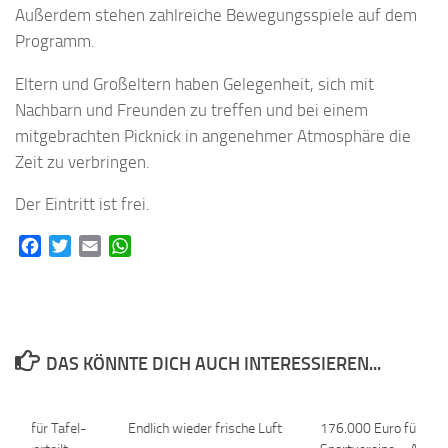
Außerdem stehen zahlreiche Bewegungsspiele auf dem
Programm.
Eltern und Großeltern haben Gelegenheit, sich mit
Nachbarn und Freunden zu treffen und bei einem
mitgebrachten Picknick in angenehmer Atmosphäre die
Zeit zu verbringen.
Der Eintritt ist frei.
Facebook
Twitter
Email
WhatsApp
DAS KÖNNTE DICH AUCH INTERESSIEREN...
ken für Tafel-
0
Endlich wieder frische Luft
0
176.000 Euro für die