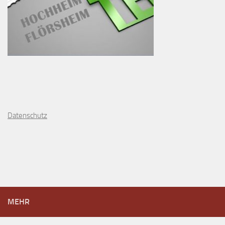
D
atenschutz
MEHR