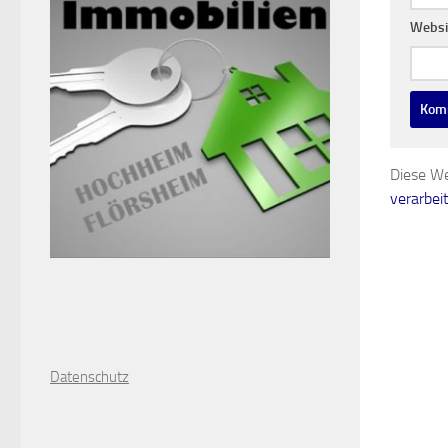
Websi
Diese We
verarbei
D
atenschutz