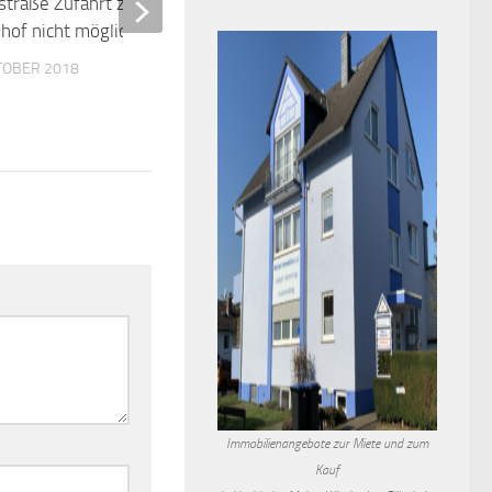
straße Zufahrt zum Neuen
dhof nicht möglich
Weinprobierstand Wicker 
KTOBER 2018
heute wieder
13. JUNI 2020
Immobilienangebote zur Miete und zum
Kauf