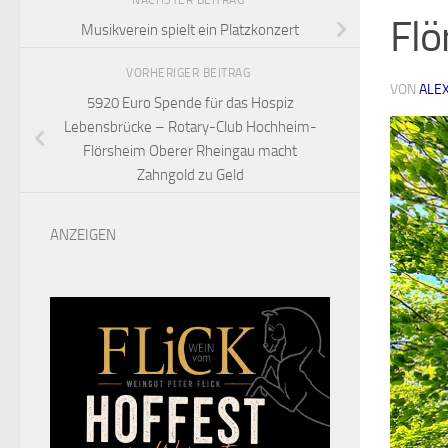
NÄCHSTER BEITRAG
Flö
Musikverein spielt ein Platzkonzert
VORHERIGER BEITRAG
VON
ALE
5920 Euro Spende für das Hospiz
Lebensbrücke – Rotary-Club Hochheim-
Flörsheim Oberer Rheingau macht
Zahngold zu Geld
ANZEIGEN