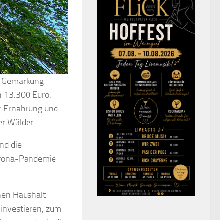
er Gemarkung
 13.300 Euro.
ür Ernährung und
er Wälder.
nd die
orona-Pandemie
chen Haushalt
investieren, zum