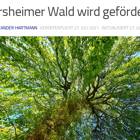
rsheimer Wald wird geförd
XANDER HARTMANN
· VERÖFFENTLICHT
27. JULI 2021
· AKTUALISIERT
27. J