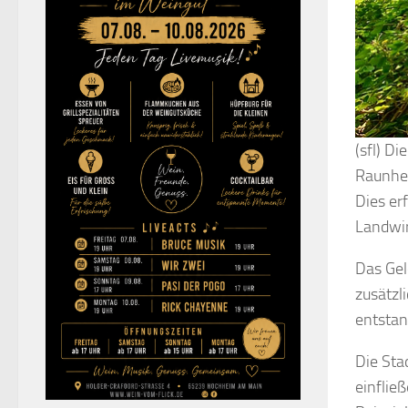
(sfl) D
Raunhei
Dies er
Landwir
Das Gel
zusätzl
entstan
Die Sta
einflie