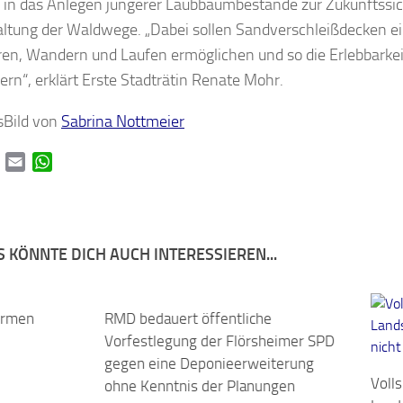
l in das Anlegen jüngerer Laubbaumbestände zur Zukunftssic
ltung der Waldwege. „Dabei sollen Sandverschleißdecken 
en, Wandern und Laufen ermöglichen und so die Erlebbarke
ern“, erklärt Erste Stadträtin Renate Mohr.
sBild von
Sabrina Nottmeier
book
Twitter
Email
WhatsApp
 KÖNNTE DICH AUCH INTERESSIEREN...
ormen
0
RMD bedauert öffentliche
0
Vorfestlegung der Flörsheimer SPD
gegen eine Deponieerweiterung
Voll
ohne Kenntnis der Planungen