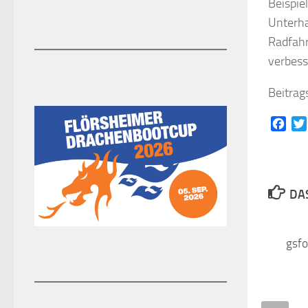
Beispie
Unterha
Radfahr
verbess
Beitrag
Face
DAS
Kindern gute Umgangsf
vermitteln
23. NOVEMBER 2018