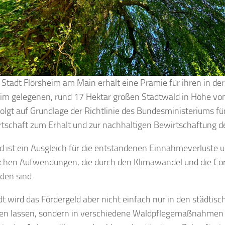
ie Stadt Flörsheim am Main erhält eine Prämie für ihren in d
m gelegenen, rund 17 Hektar großen Stadtwald in Höhe von
folgt auf Grundlage der Richtlinie des Bundesministeriums f
tschaft zum Erhalt und zur nachhaltigen Bewirtschaftung d
d ist ein Ausgleich für die entstandenen Einnahmeverluste u
ichen Aufwendungen, die durch den Klimawandel und die C
den sind.
dt wird das Fördergeld aber nicht einfach nur in den städtis
ßen lassen, sondern in verschiedene Waldpflegemaßnahmen 