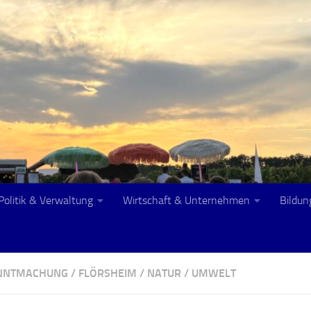
Politik & Verwaltung
Wirtschaft & Unternehmen
Bildun
ANNTMACHUNG
/
FLÖRSHEIM
/
NATUR
/
UMWELT