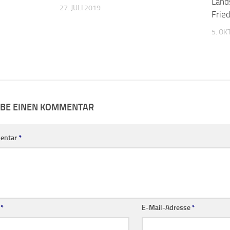
Land
27. JULI 2019
Frie
5. O
IBE EINEN KOMMENTAR
entar
*
e
*
E-Mail-Adresse
*