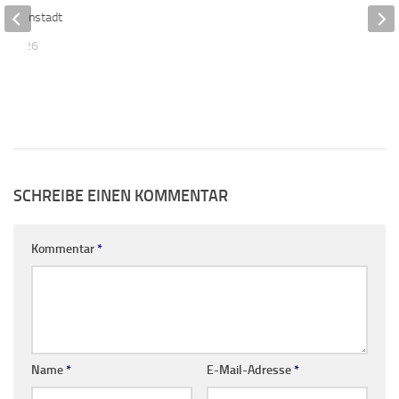
r Innenstadt
AR 2026
SCHREIBE EINEN KOMMENTAR
Kommentar
*
Name
*
E-Mail-Adresse
*