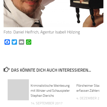
Foto: Daniel Helfrich, Agentur Isabell Hölzing
Facebook
Twitter
Email
WhatsApp
DAS KÖNNTE DICH AUCH INTERESSIEREN...
Kriminalistische Weinlesung
0
Flörsheimer Stadtwe
mit Winzer und Schauspieler
erfassen Zählerständ
Stephan Dierichs
4. DEZEMBER 2019
14. SEPTEMBER 2017
n der