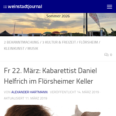
::: weinstadtjournal
Skip to content
Sommer 2026
2 BEKANNTMACHUNG
/
3 KULTUR & FREIZEIT
/
FLÖRSHEIM
/
KLEINKUNST
/
MUSIK
0
Fr 22. März: Kabarettist Daniel
Helfrich im Flörsheimer Keller
VON
ALEXANDER HARTMANN
· VERÖFFENTLICHT
14. MÄRZ 2019
·
AKTUALISIERT
11. MÄRZ 2019