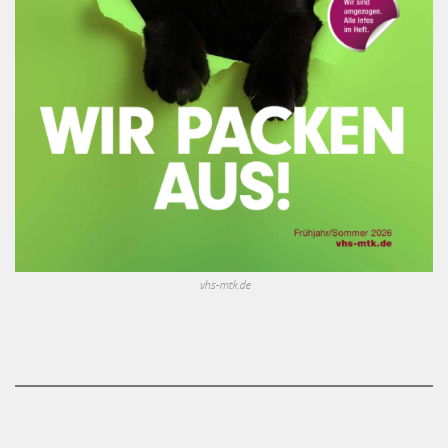
vhs-mtk.de