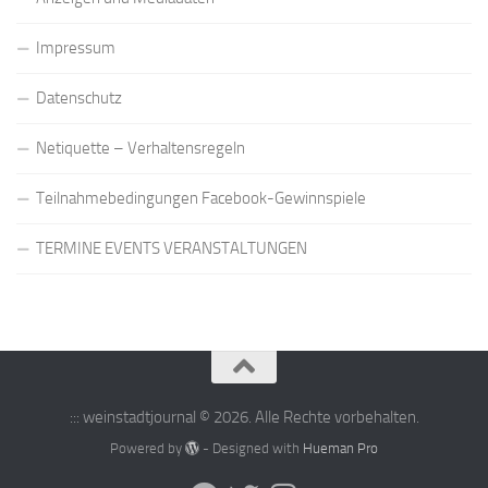
Impressum
Datenschutz
Netiquette – Verhaltensregeln
Teilnahmebedingungen Facebook-Gewinnspiele
TERMINE EVENTS VERANSTALTUNGEN
::: weinstadtjournal © 2026. Alle Rechte vorbehalten.
Powered by
- Designed with
Hueman Pro