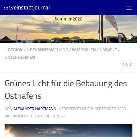
::: weinstadtjournal
Skip to content
Sommer 2026
1 REGION
/
2 BEKANNTMACHUNG
/
IMMOBILIEN
/
UMWELT
/
UNTERNEHMEN
0
Grünes Licht für die Bebauung des
Osthafens
VON
ALEXANDER HARTMANN
· VERÖFFENTLICHT
8. SEPTEMBER 2020
·
AKTUALISIERT
8. SEPTEMBER 2020