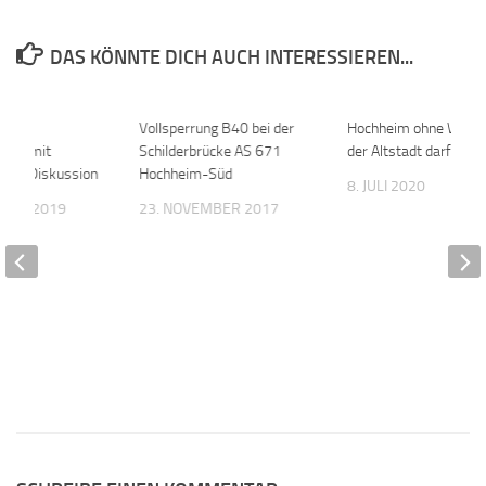
DAS KÖNNTE DICH AUCH INTERESSIEREN...
net –
0
Vollsperrung B40 bei der
0
Hochheim ohne Weinfe
rung mit
Schilderbrücke AS 671
der Altstadt darf nicht
nder Diskussion
Hochheim-Süd
8. JULI 2020
MBER 2019
23. NOVEMBER 2017