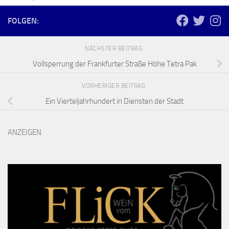
FOLGEN:
NÄCHSTER BEITRAG
Vollsperrung der Frankfurter Straße Höhe Tetra Pak
VORHERIGER BEITRAG
Ein Vierteljahrhundert in Diensten der Stadt
ANZEIGEN