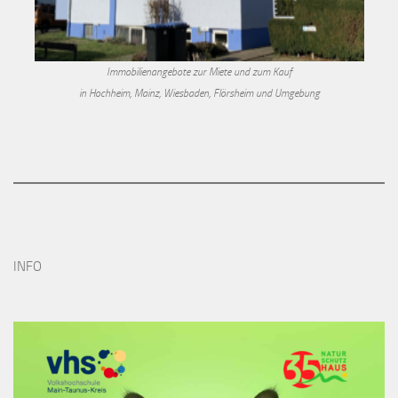
Immobilienangebote zur Miete und zum Kauf
in Hochheim, Mainz, Wiesbaden, Flörsheim und Umgebung
INFO