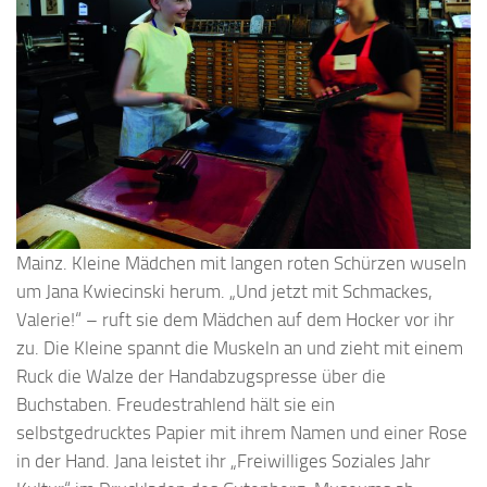
Mainz. Kleine Mädchen mit langen roten Schürzen wuseln
um Jana Kwiecinski herum. „Und jetzt mit Schmackes,
Valerie!“ – ruft sie dem Mädchen auf dem Hocker vor ihr
zu. Die Kleine spannt die Muskeln an und zieht mit einem
Ruck die Walze der Handabzugspresse über die
Buchstaben. Freudestrahlend hält sie ein
selbstgedrucktes Papier mit ihrem Namen und einer Rose
in der Hand. Jana leistet ihr „Freiwilliges Soziales Jahr