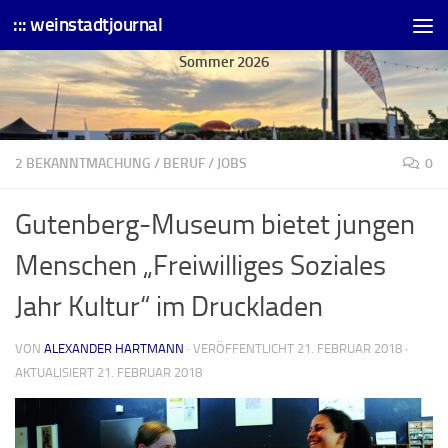
::: weinstadtjournal
Skip to content
Sommer 2026
2 BEKANNTMACHUNG
/
BERUF
/
JOBS
0
Gutenberg-Museum bietet jungen
Menschen „Freiwilliges Soziales
Jahr Kultur“ im Druckladen
VON
ALEXANDER HARTMANN
· VERÖFFENTLICHT
21. FEBRUAR 2018
·
AKTUALISIERT
21. FEBRUAR 2018