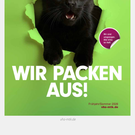
vhs-mtk.de