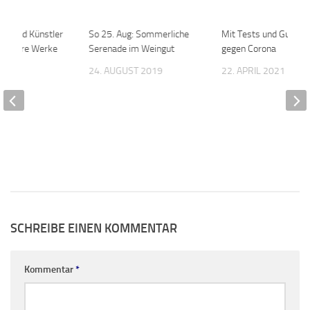
nen und Künstler
0
So 25. Aug: Sommerliche
0
Mit Tests und Gutsch
ber ihre Werke
Serenade im Weingut
gegen Corona
21
24. AUGUST 2019
22. APRIL 2021
SCHREIBE EINEN KOMMENTAR
Kommentar
*