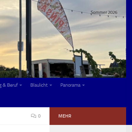
Sommer 2026
g & Beruf
Blaulicht
Panorama
0
MEHR