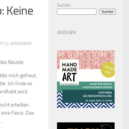
Suchen
: Keine
Suchen
ANZEIGEN
ERT
24. NOVEMBER
das Neuste:
ätte mich gefreut,
e. Ich finde es
handhabt wird.
cht erteilten
 eine Farce. Das
l…