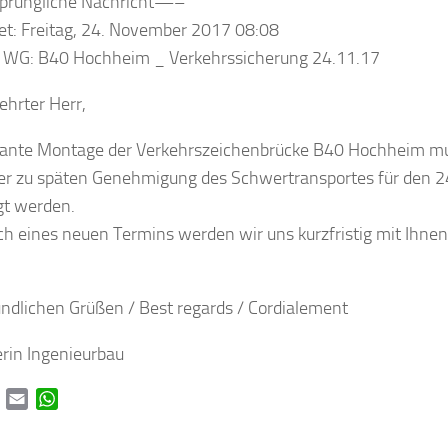
rüngliche Nachricht—–
t: Freitag, 24. November 2017 08:08
: WG: B40 Hochheim _ Verkehrssicherung 24.11.17
ehrter Herr,
lante Montage der Verkehrszeichenbrücke B40 Hochheim m
er zu späten Genehmigung des Schwertransportes für den 
gt werden.
ch eines neuen Termins werden wir uns kurzfristig mit Ihnen
undlichen Grüßen / Best regards / Cordialement
erin Ingenieurbau
book
Twitter
Email
WhatsApp