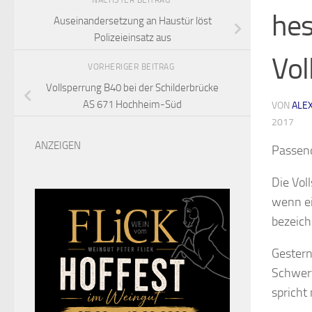
NÄCHSTER BEITRAG
hes
Auseinandersetzung an Haustür löst
Polizeieinsatz aus
Vol
VORHERIGER BEITRAG
Vollsperrung B40 bei der Schilderbrücke
AS 671 Hochheim-Süd
VON
ALE
2017
ANZEIGEN
Passend
Die Vol
wenn ei
bezeich
Gestern
Schwert
spricht