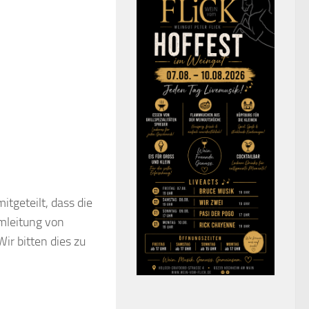
tgeteilt, dass die
mleitung von
ir bitten dies zu