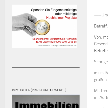
—–Ursp
Betreff
Von: mo
Gesende
Betreff
Sehr ge
in u.s. 
großen 
IMMOBILIEN (PRIVAT UND GEWERBE)
Mit fre
im Auft