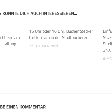
 KÖNNTE DICH AUCH INTERESSIEREN...
0
15 Uhr oder 16 Uhr: Buchentdecker
0
Einf
ochheim am
treffen sich in der Stadtbücherei
Stra
nstaltung
Stad
22. OKTOBER 2019
24.0
6. MA
IBE EINEN KOMMENTAR