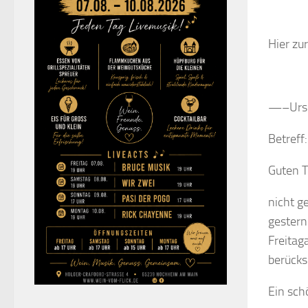
Hier zur
—–Ursp
Betreff
Guten T
nicht g
gestern
Freitag
berücks
Ein sc