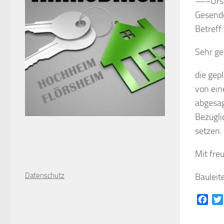
—–Ursp
Gesende
Betreff
Sehr ge
die gep
von ein
abgesa
Bezügli
setzen.
Mit fre
D
atenschutz
Bauleit
Face