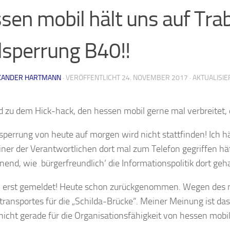
sen mobil hält uns auf Trab
lsperrung B40!!
XANDER HARTMANN
· VERÖFFENTLICHT
24. NOVEMBER 2017
· AKTUALISI
 zu dem Hick-hack, den hessen mobil gerne mal verbreitet, 
lsperrung von heute auf morgen wird nicht stattfinden! Ich h
ner der Verantwortlichen dort mal zum Telefon gegriffen hätt
nend, wie ‚bürgerfreundlich‘ die Informationspolitik dort ge
 erst gemeldet! Heute schon zurückgenommen. Wegen des ni
ransportes für die „Schilda-Brücke“. Meiner Meinung ist das
 nicht gerade für die Organisationsfähigkeit von hessen mobi