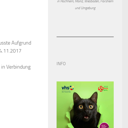
in Hochheim, Mainz, Wiesbaden, Flörsheim
und Umgebung
usste Aufgrund
24.11.2017
INFO
 in Verbindung