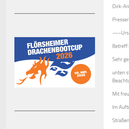
Dirk-A
Presser
—–Ursp
Betreff
Sehr ge
unten s
Beachtu
Mit fre
Im Auft
Straße