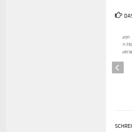
DAS
Geplante Errichtung von
Lärmschutzwänden in H
Main – Informationsvera
9. MAI 2018
SCHRE