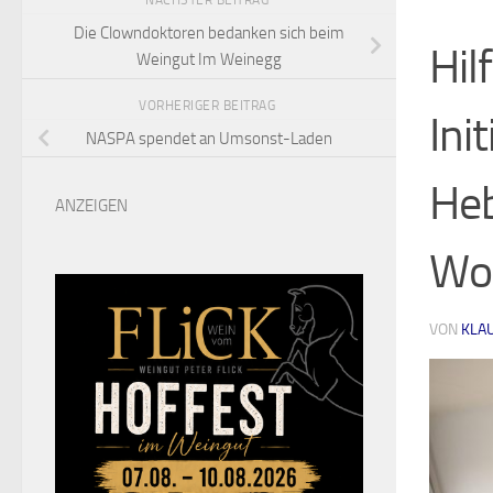
NÄCHSTER BEITRAG
Die Clowndoktoren bedanken sich beim
Hil
Weingut Im Weinegg
VORHERIGER BEITRAG
Ini
NASPA spendet an Umsonst-Laden
He
ANZEIGEN
Wo
VON
KLA