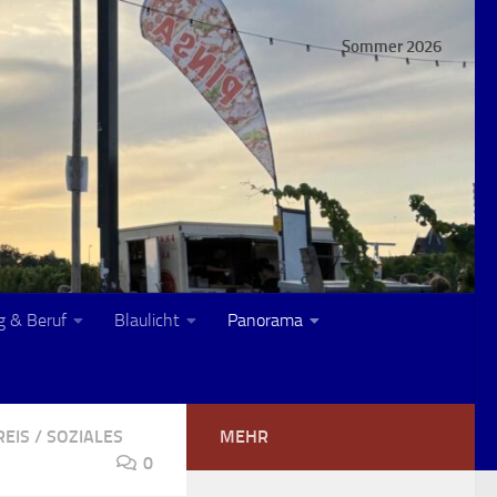
Sommer 2026
g & Beruf
Blaulicht
Panorama
REIS
/
SOZIALES
MEHR
0