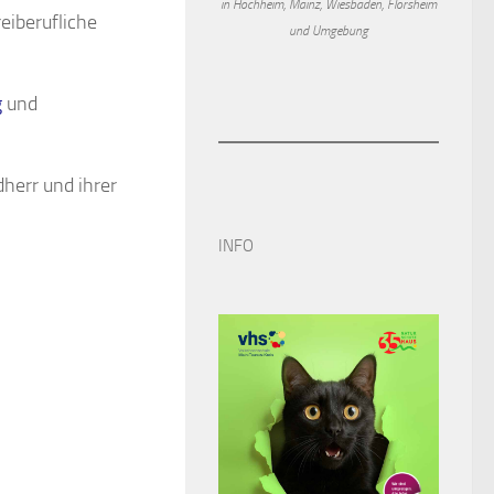
in Hochheim, Mainz, Wiesbaden, Flörsheim
eiberufliche
und Umgebung
g
und
herr und ihrer
INFO