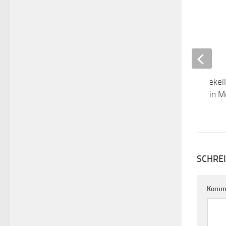
Schurken im Gewölbekell
mit Kinderbuchautorin M
10. MAI 2017
SCHRE
Komm