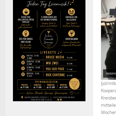
Hebamm
(jol/mt
Koopera
Kreisbe
mitteil
Wochen