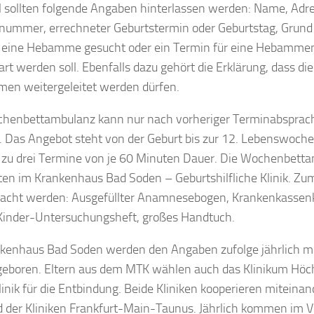
l sollten folgende Angaben hinterlassen werden: Name, Adre
nummer, errechneter Geburtstermin oder Geburtstag, Grund
b eine Hebamme gesucht oder ein Termin für eine Hebamme
art werden soll. Ebenfalls dazu gehört die Erklärung, dass di
n weitergeleitet werden dürfen.
henbettambulanz kann nur nach vorheriger Terminabsprac
 Das Angebot steht von der Geburt bis zur 12. Lebenswoche
s zu drei Termine von je 60 Minuten Dauer. Die Wochenbett
en im Krankenhaus Bad Soden – Geburtshilfliche Klinik. Zum
acht werden: Ausgefüllter Anamnesebogen, Krankenkassenk
Kinder-Untersuchungsheft, großes Handtuch.
kenhaus Bad Soden werden den Angaben zufolge jährlich m
geboren. Eltern aus dem MTK wählen auch das Klinikum Höch
linik für die Entbindung. Beide Kliniken kooperieren miteina
 der Kliniken Frankfurt-Main-Taunus. Jährlich kommen im 