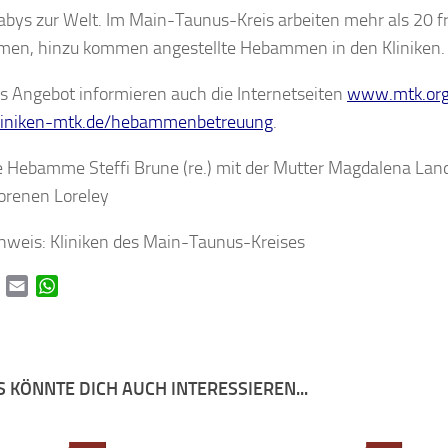
bys zur Welt. Im Main-Taunus-Kreis arbeiten mehr als 20 fr
en, hinzu kommen angestellte Hebammen in den Kliniken.
s Angebot informieren auch die Internetseiten
www.mtk.or
iniken-mtk.de/hebammenbetreuung
.
ie Hebamme Steffi Brune (re.) mit der Mutter Magdalena Land
orenen Loreley
hweis: Kliniken des Main-Taunus-Kreises
book
Twitter
Email
WhatsApp
 KÖNNTE DICH AUCH INTERESSIEREN...