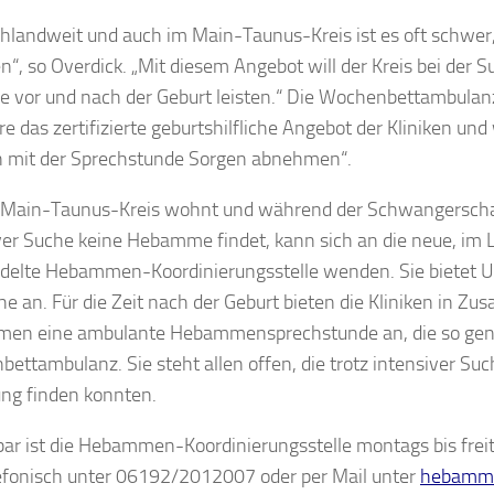
hlandweit und auch im Main-Taunus-Kreis ist es oft schwe
en“, so Overdick. „Mit diesem Angebot will der Kreis bei der 
fe vor und nach der Geburt leisten.“ Die Wochenbettambulan
re das zertifizierte geburtshilfliche Angebot der Kliniken und
 mit der Sprechstunde Sorgen abnehmen“.
Main-Taunus-Kreis wohnt und während der Schwangerschaf
ver Suche keine Hebamme findet, kann sich an die neue, im
delte Hebammen-Koordinierungsstelle wenden. Sie bietet U
he an. Für die Zeit nach der Geburt bieten die Kliniken in Z
en eine ambulante Hebammensprechstunde an, die so ge
ettambulanz. Sie steht allen offen, die trotz intensiver Suc
ng finden konnten.
bar ist die Hebammen-Koordinierungsstelle montags bis frei
efonisch unter 06192/2012007 oder per Mail unter
hebamm