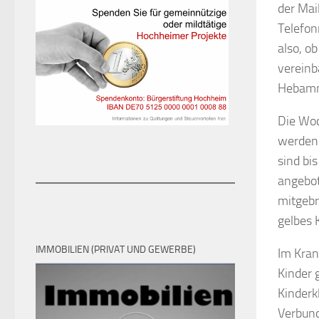
der Mai
Telefon
also, o
vereinb
Hebamme
Die Woc
werden.
sind bi
angebot
mitgebr
gelbes 
IMMOBILIEN (PRIVAT UND GEWERBE)
Im Kran
Kinder 
Kinderk
Verbund