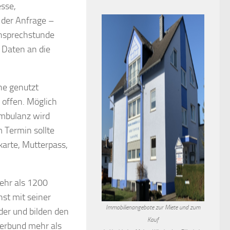
sse,
 der Anfrage –
nsprechstunde
e Daten an die
he genutzt
 offen. Möglich
ambulanz wird
 Termin sollte
arte, Mutterpass,
ehr als 1200
st mit seiner
Immobilienangebote zur Miete und zum
nder und bilden den
Kauf
Verbund mehr als