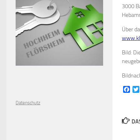
3000 Ba
Hebamm
Über da
www.kl
Bild: D
neugeb
Bildnac
Face
D
atenschutz
DAS