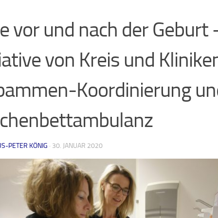
fe vor und nach der Geburt
tiative von Kreis und Klinike
bammen-Koordinierung un
chenbettambulanz
US-PETER KÖNIG
·
30. JANUAR 2020