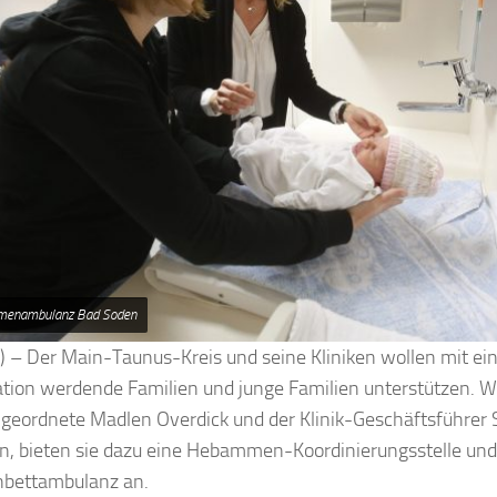
enambulanz Bad Soden
k) – Der Main-Taunus-Kreis und seine Kliniken wollen mit ei
tion werdende Familien und junge Familien unterstützen. W
igeordnete Madlen Overdick und der Klinik-Geschäftsführer
en, bieten sie dazu eine Hebammen-Koordinierungsstelle und
bettambulanz an.