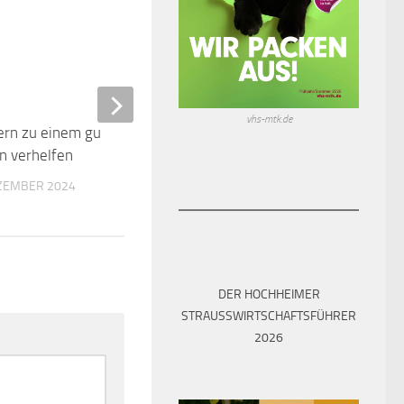
ern zu einem guten Start ins
0
n verhelfen
EZEMBER 2024
vhs-mtk.de
9-jährige Finderin gibt Ba
der Polizei ab
28. DEZEMBER 2020
DER HOCHHEIMER
STRAUSSWIRTSCHAFTSFÜHRER 2
026