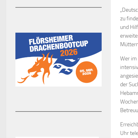
„Deutsc
zu find
und Hil
erweite
Müttern
Wer im 
intensi
angesie
der Suc
Hebamm
Wochenb
Betreuu
Erreich
Uhr tel