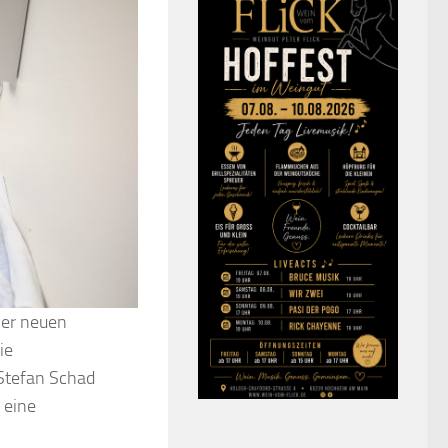
ner neuen
ie
 Stefan Schad
 eine