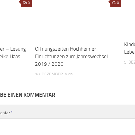
er – Lesung
0
Öffnungszeiten Hochheimer
0
Kind
eike Haas
Einrichtungen zum Jahreswechsel
Lebe
2019 / 2020
5. D
10. DEZEMBER 2019
IBE EINEN KOMMENTAR
entar
*