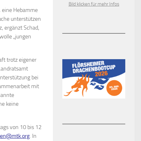
Bild klicken für mehr Infos
r, eine Hebamme
Suche unterstützen
z, ergänzt Schad,
 wolle „jungen
t trotz eigener
 Landratsamt
nterstützung bei
usammenarbeit mit
nannte
he keine
tags von 10 bis 12
en@mtk.org
. In