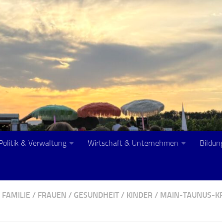
Politik & Verwaltung
Wirtschaft & Unternehmen
Bildun
FAMILIE
/
FRAUEN
/
GESUNDHEIT
/
KINDER
/
MAIN-TAUNUS-K