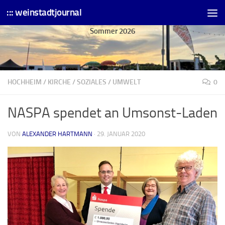
::: weinstadtjournal
Skip to content
Sommer 2026
HOCHHEIM
/
KIRCHE
/
SOZIALES
/
UMWELT
0
NASPA spendet an Umsonst-Laden
VON
ALEXANDER HARTMANN
·
29. JANUAR 2020