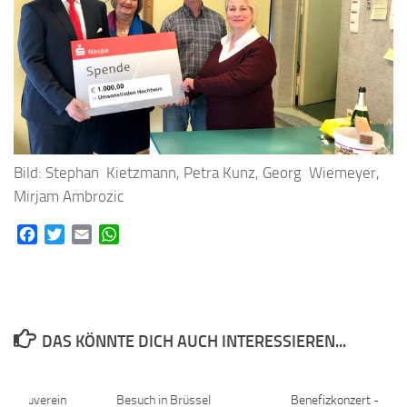
Bild: Stephan Kietzmann, Petra Kunz, Georg Wiemeyer,
Mirjam Ambrozic
Facebook
Twitter
Email
WhatsApp
DAS KÖNNTE DICH AUCH INTERESSIEREN...
r Kanuverein
0
Besuch in Brüssel
0
Benefizkonzert –