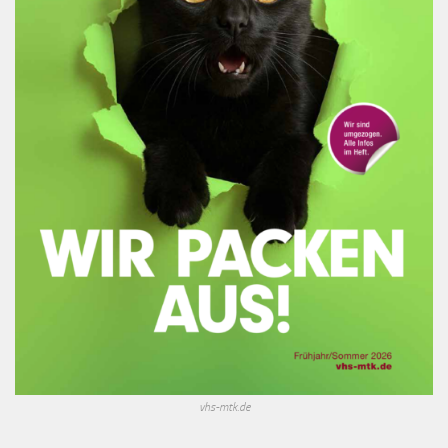
vhs-mtk.de