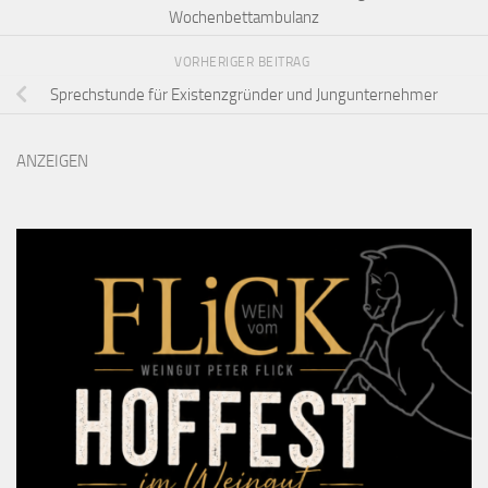
Wochenbettambulanz
VORHERIGER BEITRAG
Sprechstunde für Existenzgründer und Jungunternehmer
ANZEIGEN