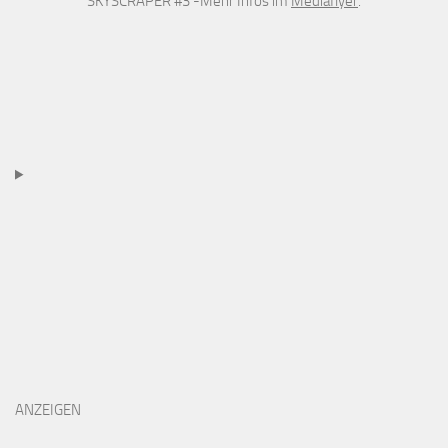
SKYSCRAPER #3 -Mehr Infos im
Mediaflyer
.
ANZEIGEN