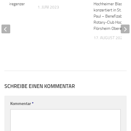
f der Bregenzer
Hochheimer Blasorch
1. JUNI 2023
konzertiert in St. Pete
Paul – Benefizabend 
21
Rotary-Club Hochhei
Flörsheim Oberer Rhe
17. AUGUST 2022
SCHREIBE EINEN KOMMENTAR
Kommentar
*