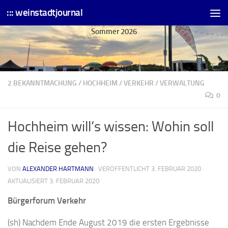
::: weinstadtjournal
Skip to content
Sommer 2026
2 BEKANNTMACHUNG
/
HOCHHEIM
/
VERKEHR
/
VERWALTUNG
0
Hochheim will‘s wissen: Wohin soll
die Reise gehen?
VON
ALEXANDER HARTMANN
· VERÖFFENTLICHT
3. FEBRUAR 2020
·
AKTUALISIERT
3. FEBRUAR 2020
Bürgerforum Verkehr
(sh) Nachdem Ende August 2019 die ersten Ergebnisse