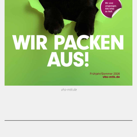
vhs-mtk.de