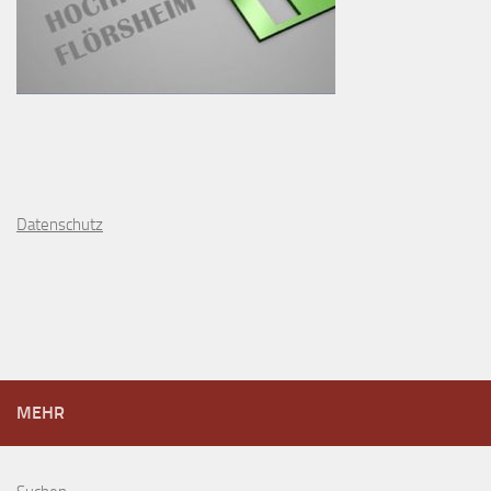
D
atenschutz
MEHR