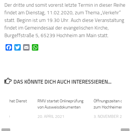
Der dritte und somit vorerst letzte Termin in dieser Reihe
findet am Dienstag, 11.02.2020, zum Thema „Verkehr“
statt. Beginn ist um 19.30 Uhr. Auch diese Veranstaltung
findet im Gemeindesaal der evangelischen Kirche,
Burgeffstraße 5, 65239 Hochheim am Main statt.
Facebook
Twitter
Email
WhatsApp
DAS KÖNNTE DICH AUCH INTERESSIEREN...
rätin hat Dienst
0
RMV startet Onlineprüfung
0
Öffnungszeiten der 
von Ausweisdokumenten
zum Hochheimer Mar
 2019
20. APRIL 2021
3. NOVEMBER 2017