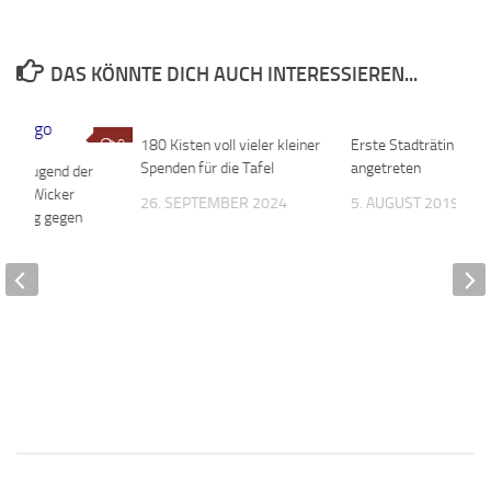
DAS KÖNNTE DICH AUCH INTERESSIEREN...
0
180 Kisten voll vieler kleiner
0
Erste Stadträtin hat 
Spenden für die Tafel
angetreten
 C2-Jugend der
eim/Wicker
26. SEPTEMBER 2024
5. AUGUST 2019
tersieg gegen
hrer
 2022