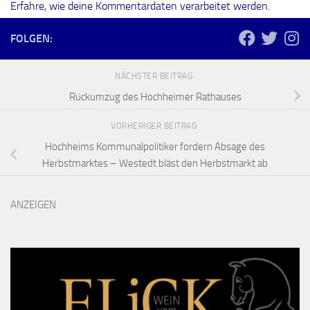
Erfahre, wie deine Kommentardaten verarbeitet werden.
FOLGEN:
NÄCHSTER BEITRAG
Rückumzug des Hochheimer Rathauses
VORHERIGER BEITRAG
Hochheims Kommunalpolitiker fordern Absage des
Herbstmarktes – Westedt bläst den Herbstmarkt ab
ANZEIGEN