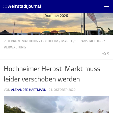
::: weinstadtjournal
Skip to content
Sommer 2026
2 BEKANNTMACHUNG
/
HOCHHEIM
/
MARKT
/
VERANSTALTUNG
/
VERWALTUNG
0
Hochheimer Herbst-Markt muss
leider verschoben werden
VON
ALEXANDER HARTMANN
·
21. OKTOBER 2020