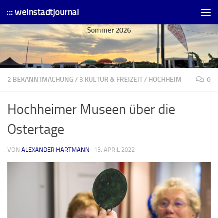
::: weinstadtjournal
Skip to content
Sommer 2026
2 BEKANNTMACHUNG
/
3 KULTUR & FREIZEIT
/
HOCHHEIM
0
Hochheimer Museen über die
Ostertage
VON
ALEXANDER HARTMANN
·
13. APRIL 2022