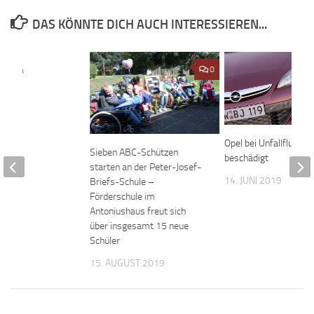
DAS KÖNNTE DICH AUCH INTERESSIEREN...
ogramm
0
0
r
mlung
19
Opel bei Unfallflucht
Sieben ABC-Schützen
beschädigt
starten an der Peter-Josef-
14. JUNI 2019
Briefs-Schule –
Förderschule im
Antoniushaus freut sich
über insgesamt 15 neue
Schüler
15. AUGUST 2019