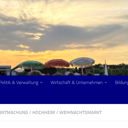
Politik & Verwaltung
Wirtschaft & Unternehmen
Bildun
ANNTMACHUNG
/
HOCHHEIM
/
WEIHNACHTSMARKT