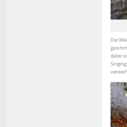
Die We
geschmü
dabei s
Singing
vorwei