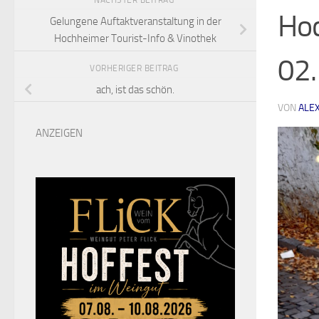
NÄCHSTER BEITRAG
Ho
Gelungene Auftaktveranstaltung in der
Hochheimer Tourist-Info & Vinothek
02.
VORHERIGER BEITRAG
ach, ist das schön.
VON
ALE
ANZEIGEN