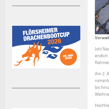
Vorweih
(sh) Na
endlich
Rahmen 
Am 2. A
romanti
bis hin
Weihna
Hochhei