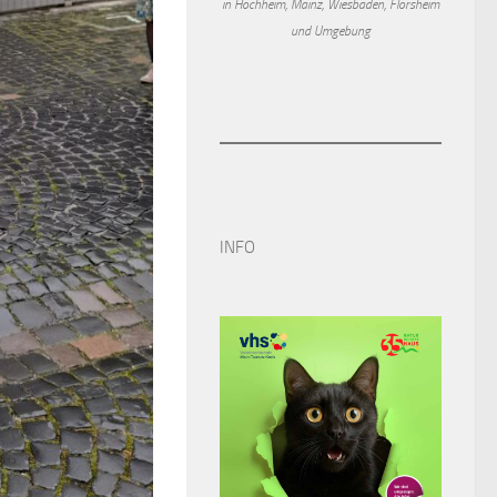
in Hochheim, Mainz, Wiesbaden, Flörsheim
und Umgebung
INFO