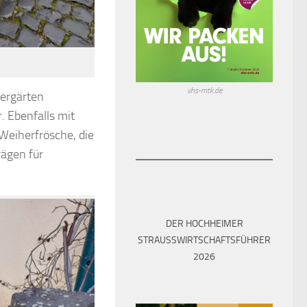
vhs-mtk.de
ergärten
. Ebenfalls mit
 Weiherfrösche, die
rägen für
DER HOCHHEIMER
STRAUSSWIRTSCHAFTSFÜHRER 2
026