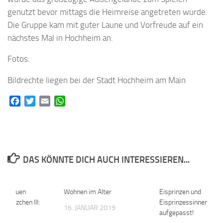
genutzt bevor mittags die Heimreise angetreten wurde.
Die Gruppe kam mit guter Laune und Vorfreude auf ein
nächstes Mal in Hochheim an.
Fotos:
Bildrechte liegen bei der Stadt Hochheim am Main
Facebook
Twitter
Email
WhatsApp
DAS KÖNNTE DICH AUCH INTERESSIEREN...
 im neuen
0
Wohnen im Alter
0
Eisprinzen und
chänzchen III:
Eisprinzessinnen
16. JANUAR 2019
aufgepasst!
018