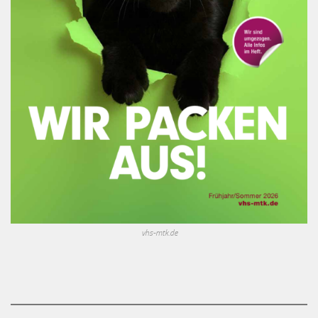
vhs-mtk.de