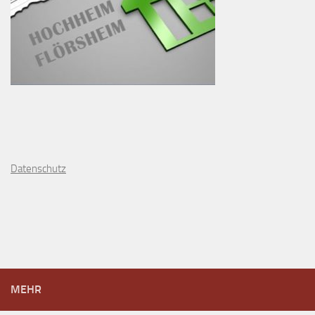
D
atenschutz
MEHR