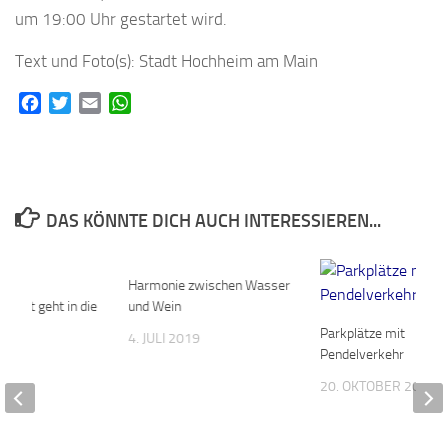
um 19:00 Uhr gestartet wird.
Text und Foto(s): Stadt Hochheim am Main
Facebook
Twitter
Email
WhatsApp
DAS KÖNNTE DICH AUCH INTERESSIEREN...
r
0
Harmonie zwischen Wasser
0
markt geht in die
und Wein
nde
Parkplätze mit
4. JULI 2019
Pendelverkehr
020
20. OKTOBER 2016