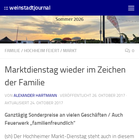
::: weinstadtjournal
Skip to content
Sommer 2026
FAMILIE
/
HOCHHEIM FEIERT
/
MARKT
0
Marktdienstag wieder im Zeichen
der Familie
VON
ALEXANDER HARTMANN
· VERÖFFENTLICHT
26. OKTOBER 2017
·
AKTUALISIERT
24. OKTOBER 2017
Ganztägig Sonderpreise an vielen Geschäften / Auch
Feuerwerk „familienfreundlich“
(sh) Der Hochheimer Markt-Dienstag steht auch in diesem