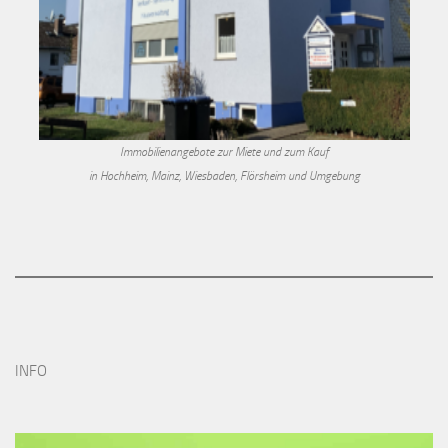
Immobilienangebote zur Miete und zum Kauf
in Hochheim, Mainz, Wiesbaden, Flörsheim und Umgebung
INFO