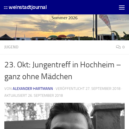
::: weinstadtjournal
Skip to content
Sommer 2026
JUGEND
0
23. Okt: Jungentreff in Hochheim –
ganz ohne Mädchen
VON
ALEXANDER HARTMANN
· VERÖFFENTLICHT
27. SEPTEMBER 2018
·
AKTUALISIERT
26. SEPTEMBER 2018