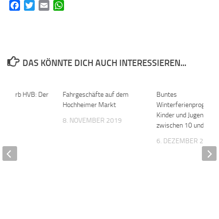
Facebook
Twitter
Email
WhatsApp
DAS KÖNNTE DICH AUCH INTERESSIEREN...
tbewerb HVB: Der
0
Fahrgeschäfte auf dem
0
Buntes
Hochheimer Markt
Winterferienprogram
Kinder und Jugendlich
2020
8. NOVEMBER 2019
zwischen 10 und 16 J
6. DEZEMBER 2018