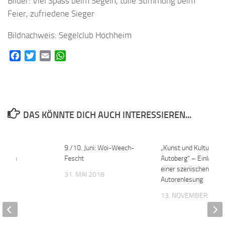
Bilder: Viel Spass beim Segeln, tolle Stimmung beim
Feier, zufriedene Sieger
Bildnachweis: Segelclub Hochheim
Facebook
Twitter
Email
WhatsApp
DAS KÖNNTE DICH AUCH INTERESSIEREN...
 und
0
9./10. Juni: Woi-Weech-
0
„Kunst und Kultur am
sinnen
Fescht
Autoberg“ – Einladung
!
einer szenischen
31. MAI 2018
Autorenlesung
 2020
13. NOVEMBER 202