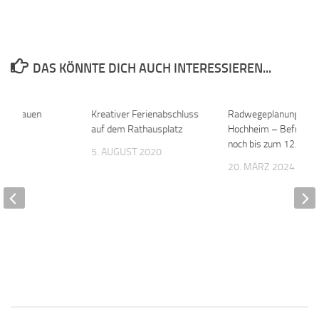
DAS KÖNNTE DICH AUCH INTERESSIEREN...
nder bauen
0
Kreativer Ferienabschluss
0
Radwegeplanung in
tels
auf dem Rathausplatz
Hochheim – Befragung
noch bis zum 12.04.
 2019
5. AUGUST 2020
20. MÄRZ 2024