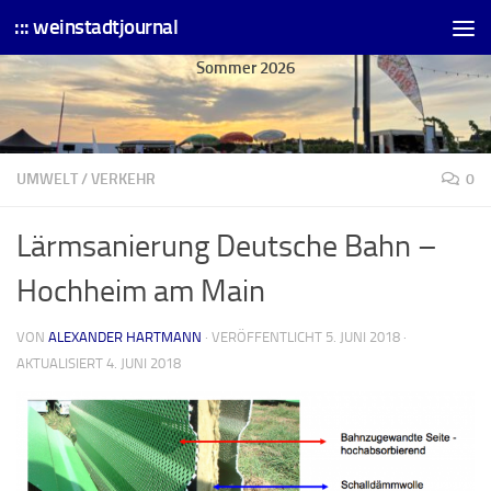
::: weinstadtjournal
Skip to content
Sommer 2026
UMWELT
/
VERKEHR
0
Lärmsanierung Deutsche Bahn –
Hochheim am Main
VON
ALEXANDER HARTMANN
· VERÖFFENTLICHT
5. JUNI 2018
·
AKTUALISIERT
4. JUNI 2018