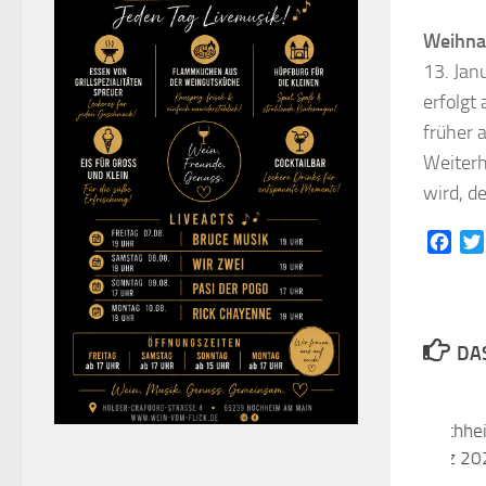
Weihna
13. Jan
erfolgt
früher 
Weiterh
wird, d
Face
DAS
Stadtverwaltung Hochhei
vom 15. bis 17. März 20
geschlossen