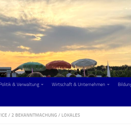
Politik & Verwaltung
Wirtschaft & Unternehmen
Bildun
ICE
/
2 BEKANNTMACHUNG
/
LOKALES