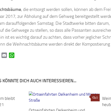
chtsbäume
, die entsorgt werden sollen, können ab dem Fre
uar 2017, zur Abholung auf dem Gehweg bereitgestellt werd
 am darauffolgenden Samstag. Die Stadtwerke bitten darum,
auf die Gehwege zu stellen, so dass alle Passanten ausreiche
in ist es wichtig darauf zu achten, dass vorher jeglicher Sc
enn die Weihnachtsbäume werden direkt der Kompostierung 
book
Twitter
Email
WhatsApp
 KÖNNTE DICH AUCH INTERESSIEREN...
m bleibt
0
0
Wein
21
heut
Ortseinfahrten Delkenheim und