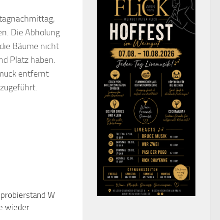
itagnachmittag,
en. Die Abholung
 die Bäume nicht
nd Platz haben.
hmuck entfernt
zugeführt.
probierstand Wicker öffnet
0
e wieder