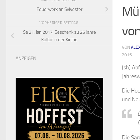
NÄCHSTER BEITRAG
Mül
Feuerwerk an Sylvester
VORHERIGER BEITRAG
vor
Sa 21. Jan 2017: Geschenk zu 25 Jahre
Kultur in der Kirche
VON
ALE
2016
ANZEIGEN
(sh) Ab
Jahres
Die Hoc
und Neu
D
Die Sam