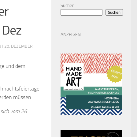
Suchen
er
Suchen
. Dez
ANZEIGEN
ERT
20. DEZEMBER
age und dem
ihnachtsfeiertage
werden müssen.
sich vom 26.