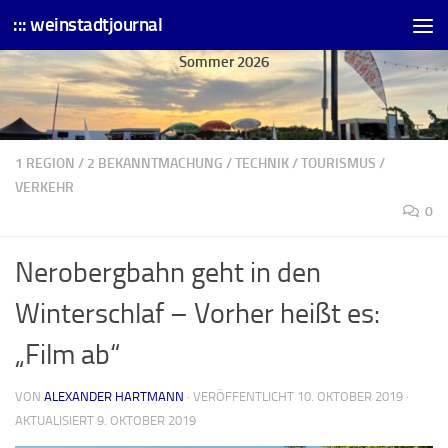
::: weinstadtjournal
Skip to content
Sommer 2026
1 REGION
/
2 BEKANNTMACHUNG
/
TECHNIK
/
TOURISMUS
/
VERKEHR
0
Nerobergbahn geht in den
Winterschlaf – Vorher heißt es:
„Film ab“
VON
ALEXANDER HARTMANN
· VERÖFFENTLICHT
10. OKTOBER 2019
·
AKTUALISIERT
9. OKTOBER 2019