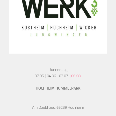
Donnerstag
07.05. | 04.06. | 02.07. |
06.08.
HOCHHEIM HUMMELPARK
Am Daubhaus, 65239 Hochheim