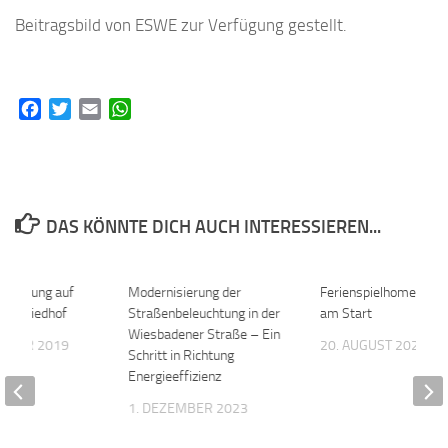
Beitragsbild von ESWE zur Verfügung gestellt.
Facebook
Twitter
Email
WhatsApp
DAS KÖNNTE DICH AUCH INTERESSIEREN...
rleitung auf
0
Modernisierung der
0
Ferienspielhomepage
er Friedhof
Straßenbeleuchtung in der
am Start
Wiesbadener Straße – Ein
EMBER 2019
20. AUGUST 2020
Schritt in Richtung
Energieeffizienz
1. DEZEMBER 2023