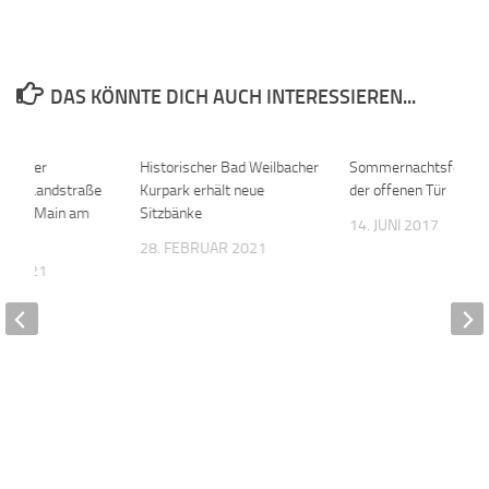
DAS KÖNNTE DICH AUCH INTERESSIEREN...
g in der
0
Historischer Bad Weilbacher
0
Sommernachtsfest u
mer Landstraße
Kurpark erhält neue
der offenen Tür
im am Main am
Sitzbänke
14. JUNI 2017
1
28. FEBRUAR 2021
ER 2021