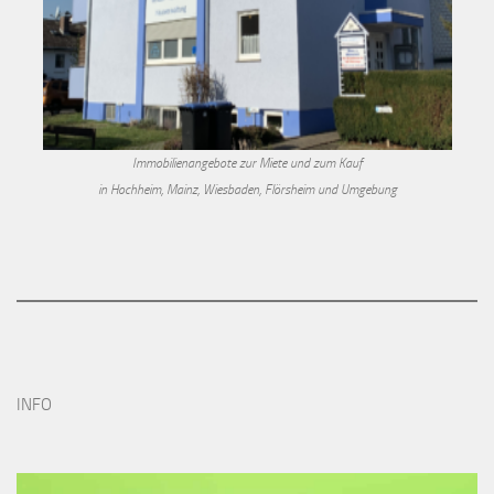
Immobilienangebote zur Miete und zum Kauf
in Hochheim, Mainz, Wiesbaden, Flörsheim und Umgebung
INFO