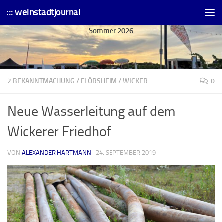
::: weinstadtjournal
Skip to content
Sommer 2026
2 BEKANNTMACHUNG
/
FLÖRSHEIM
/
WICKER
0
Neue Wasserleitung auf dem
Wickerer Friedhof
VON
ALEXANDER HARTMANN
·
24. SEPTEMBER 2019