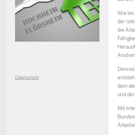
Wie bei
der nöt
die Arb
Fähigkei
Herausf
Anstren
Dennoch
entsteh
D
atenschutz
dem deu
und der
Mit Int
Bundesr
Arbeits