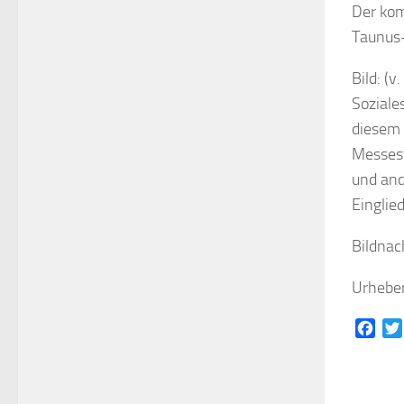
Der kom
Taunus-
Bild: (v
Soziale
diesem 
Messest
und and
Einglie
Bildnac
Urheber
Face