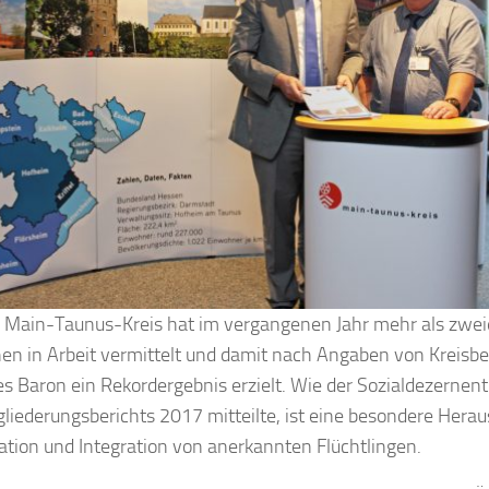
er Main-Taunus-Kreis hat im vergangenen Jahr mehr als zwe
n in Arbeit vermittelt und damit nach Angaben von Kreisb
s Baron ein Rekordergebnis erzielt. Wie der Sozialdezernent 
gliederungsberichts 2017 mitteilte, ist eine besondere Herau
kation und Integration von anerkannten Flüchtlingen.