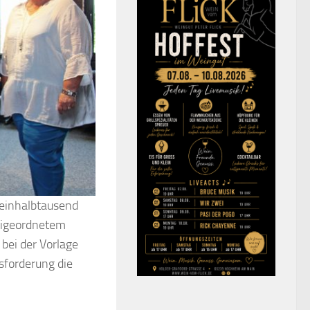
ieinhalbtausend
eigeordnetem
bei der Vorlage
sforderung die