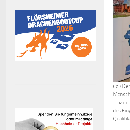
(jol) D
Mensche
Johanne
des Ein
Qualifi