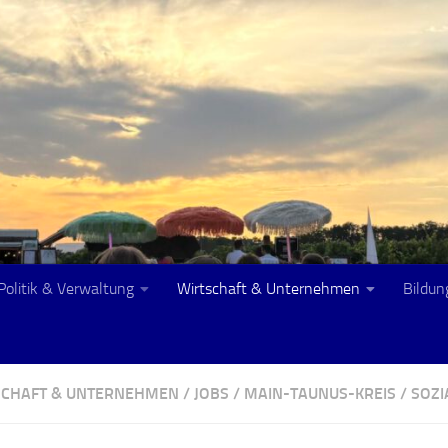
Politik & Verwaltung
Wirtschaft & Unternehmen
Bildun
SCHAFT & UNTERNEHMEN
/
JOBS
/
MAIN-TAUNUS-KREIS
/
SOZI