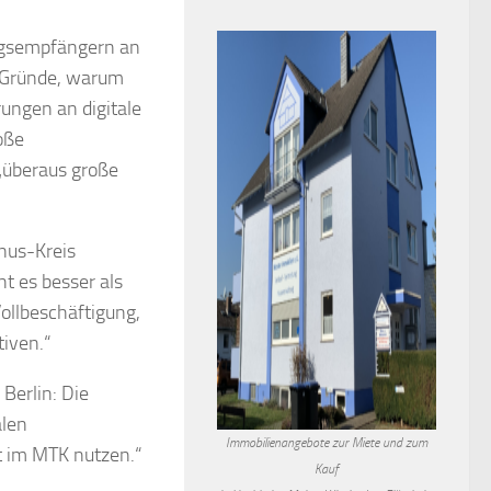
ungsempfängern an
e Gründe, warum
ungen an digitale
roße
 „überaus große
nus-Kreis
ht es besser als
ollbeschäftigung,
iven.“
Berlin: Die
alen
Immobilienangebote zur Miete und zum
t im MTK nutzen.“
Kauf