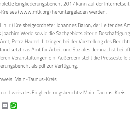
plette Eingliederungsbericht 2017 kann auf der Internetsei
Kreises (www.mtk.org) heruntergeladen werden.
. l. n. r.) Kreisbeigeordneter Johannes Baron, der Leiter des A
s Joachim Werle sowie die Sachgebietsleiterin Beschäftigung
Amt, Petra Hauzel-Litzinger, bei der Vorstellung des Bericht
and setzt das Amt für Arbeit und Soziales demnächst bei ö
eren Veranstaltungen ein. Außerdem stellt die Pressestelle 
derungsbericht als pdf zur Verfügung.
hweis: Main-Taunus-Kreis
nachweis des Eingliederungsberichts: Main-Taunus-Kreis
book
Twitter
Email
WhatsApp