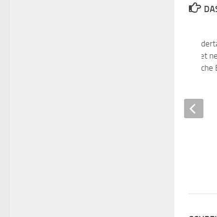
DAS
Personen für die Kinder
gesucht – Kreis bietet n
Grundkurs und fachliche 
20. OKTOBER 2017