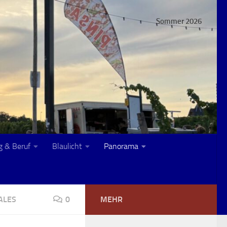
Sommer 2026
g & Beruf
Blaulicht
Panorama
ALES
0
MEHR