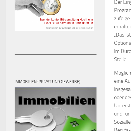
Der Ein
Program
zufolge
erhalte
„Das is
Options
Im Durc
Stelle 
Möglich
eine Au
IMMOBILIEN (PRIVAT UND GEWERBE)
Insgesa
oder de
Unterst
und für
Soziall
Berufs-