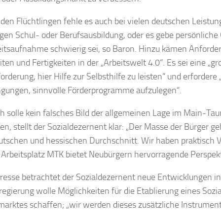
 den Flüchtlingen fehle es auch bei vielen deutschen Leist
igen Schul- oder Berufsausbildung, oder es gebe persönlich
eitsaufnahme schwierig sei, so Baron. Hinzu kämen Anforder
ten und Fertigkeiten in der „Arbeitswelt 4.0“. Es sei eine „g
orderung, hier Hilfe zur Selbsthilfe zu leisten“ und erfordere
gungen, sinnvolle Förderprogramme aufzulegen“.
 solle kein falsches Bild der allgemeinen Lage im Main-Tau
en, stellt der Sozialdezernent klar: „Der Masse der Bürger ge
tschen und hessischen Durchschnitt. Wir haben praktisch V
 Arbeitsplatz MTK bietet Neubürgern hervorragende Perspekt
eresse betrachtet der Sozialdezernent neue Entwicklungen in 
egierung wolle Möglichkeiten für die Etablierung eines Sozi
marktes schaffen; „wir werden dieses zusätzliche Instrumen