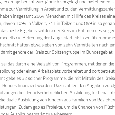
gliederungsbericht wird jährlich vorgelegt und bietet einen Ü
me zur Vermittlung in Arbeit und zu den Vermittlungszahle
 haben insgesamt 2664 Menschen mit Hilfe des Kreises eine 
n; davon 1094 in Vollzeit, 711 in Teilzeit und 859 in so gena
t das beste Ergebnis seitdem der Kreis im Rahmen des so g
modells die Betreuung der Langzeitarbeitslosen übernommen
hschnitt hätten etwa sieben von zehn Vermittelten nach ei
– damit gehöre der Kreis zur Spitzengruppe im Bundesgebiet.
 sei das durch eine Vielzahl von Programmen, mit denen di
sbildung oder einen Arbeitsplatz vorbereitet und dort betreu
mt gebe es 32 solcher Programme, die mit Mitteln des Kreis
s Bundes finanziert würden. Dazu zählen den Angaben zufol
ützungen bei der außerbetrieblichen Ausbildung für benachte
 die duale Ausbildung von Kindern aus Familien von Beziehe
eistungen. Zudem gab es Projekte, um die Chancen von Flüch
 oder Ausbildungsmarkt zu verbessern.