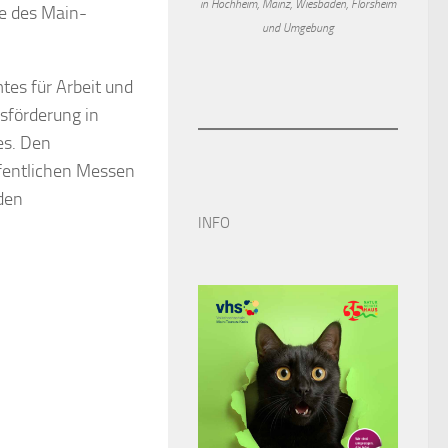
in Hochheim, Mainz, Wiesbaden, Flörsheim
te des Main-
und Umgebung
mtes für Arbeit und
sförderung in
es. Den
ffentlichen Messen
den
INFO