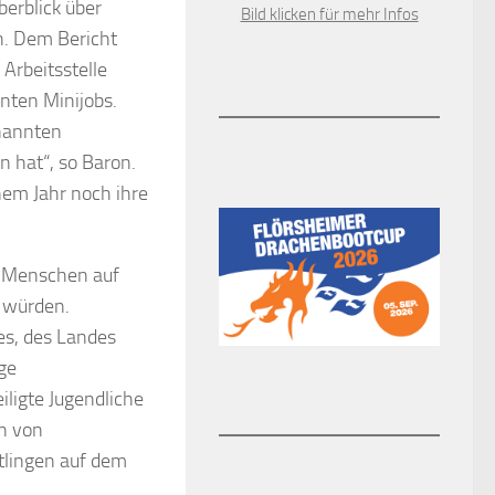
berblick über
Bild klicken für mehr Infos
n. Dem Bericht
Arbeitsstelle
nnten Minijobs.
enannten
 hat“, so Baron.
nem Jahr noch ihre
e Menschen auf
t würden.
es, des Landes
ge
iligte Jugendliche
rn von
tlingen auf dem