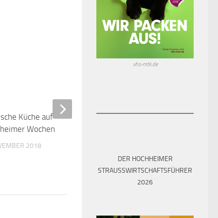
ische Küche auf dem
0
heimer Wochenmarkt
vhs-mtk.de
OVEMBER 2018
Babysachen für Welcome
Bags gesucht!
24. JANUAR 2022
DER HOCHHEIMER
STRAUSSWIRTSCHAFTSFÜHRER 2
026