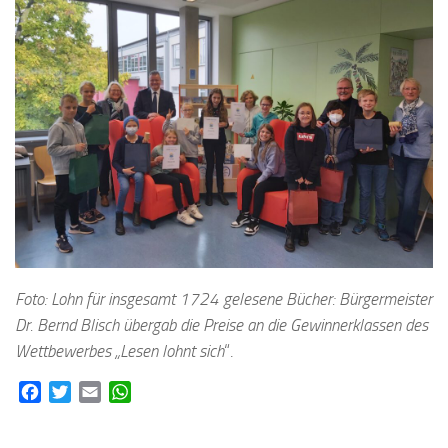
Foto: Lohn für insgesamt 1724 gelesene Bücher: Bürgermeister
Dr. Bernd Blisch übergab die Preise an die Gewinnerklassen des
Wettbewerbes „Lesen lohnt sich
“.
Facebook
Twitter
Email
WhatsApp