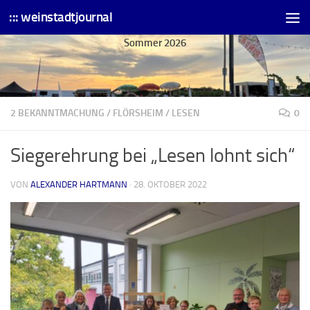
::: weinstadtjournal
Skip to content
Sommer 2026
2 BEKANNTMACHUNG
/
FLÖRSHEIM
/
LESEN
0
Siegerehrung bei „Lesen lohnt sich“
VON
ALEXANDER HARTMANN
·
28. OKTOBER 2022