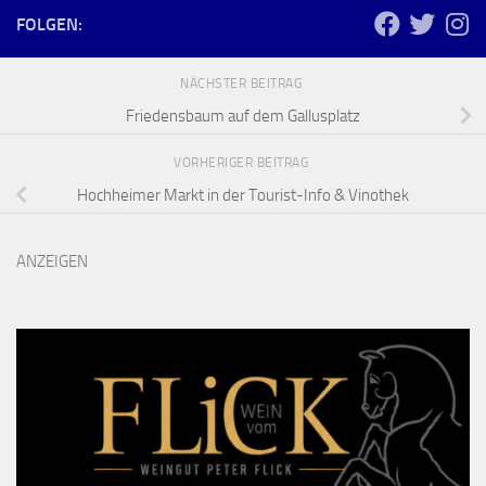
FOLGEN:
NÄCHSTER BEITRAG
Friedensbaum auf dem Gallusplatz
VORHERIGER BEITRAG
Hochheimer Markt in der Tourist-Info & Vinothek
ANZEIGEN