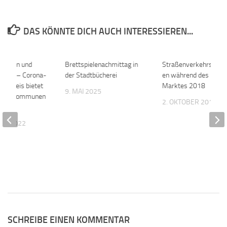
DAS KÖNNTE DICH AUCH INTERESSIEREN...
fungen und
0
Brettspielenachmittag in
0
Straßenverkehrsma
oster – Corona-
der Stadtbücherei
en während des Hoch
: Kreis bietet
Marktes 2018
9. MAI 2025
n den Kommunen
2. OKTOBER 2018
UAR 2022
SCHREIBE EINEN KOMMENTAR