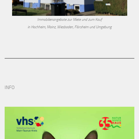
Immobilienangebote zur Miete und zum Kauf
in Hochheim, Mainz, Wiesbaden, Flörsheim und Umgebung
INFO