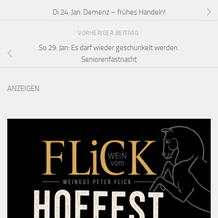
Di 24. Jan: Demenz – frühes Handeln!
VORHERIGER BEITRAG
So 29. Jan: Es darf wieder geschunkelt werden.
Seniorenfastnacht
ANZEIGEN