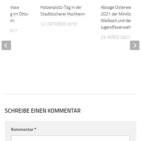
kostenlose
0
Hotzenplotz-Tag in der
0
Absage Ostereierverk
Führung im Otto-
Stadtbücherei Hochheim
2021 der Minilöscher
Museum
Weilbach und der
12. OKTOBER 2018
Jugendfeuerwehr Wic
BER 2017
29. MÄRZ 2021
SCHREIBE EINEN KOMMENTAR
Kommentar
*