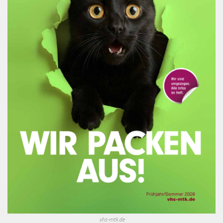
vhs-mtk.de