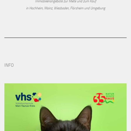
Immobilienangebote zur Miete und zum Kauf
in Hochheim, Mainz, Wiesbaden, Flörsheim und Umgebung
INFO