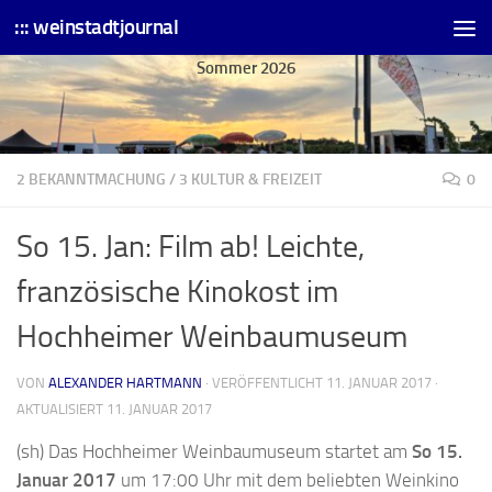
::: weinstadtjournal
Skip to content
Sommer 2026
2 BEKANNTMACHUNG
/
3 KULTUR & FREIZEIT
0
So 15. Jan: Film ab! Leichte,
französische Kinokost im
Hochheimer Weinbaumuseum
VON
ALEXANDER HARTMANN
· VERÖFFENTLICHT
11. JANUAR 2017
·
AKTUALISIERT
11. JANUAR 2017
(sh) Das Hochheimer Weinbaumuseum startet am
So 15.
Januar 2017
um 17:00 Uhr mit dem beliebten Weinkino