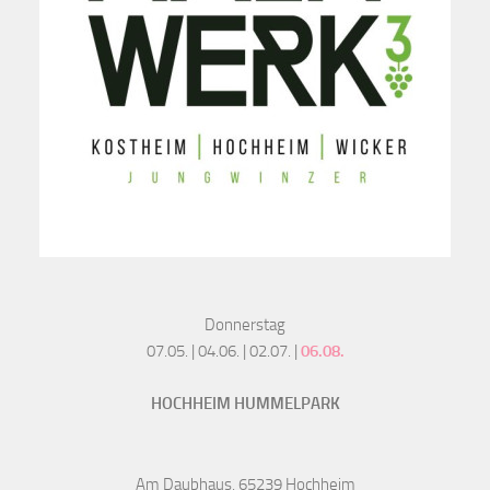
Donnerstag
07.05. | 04.06. | 02.07. |
06.08.
HOCHHEIM HUMMELPARK
Am Daubhaus, 65239 Hochheim