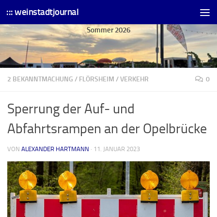
::: weinstadtjournal
Skip to content
Sommer 2026
2 BEKANNTMACHUNG
/
FLÖRSHEIM
/
VERKEHR
0
Sperrung der Auf- und
Abfahrtsrampen an der Opelbrücke
VON
ALEXANDER HARTMANN
·
11. JANUAR 2023