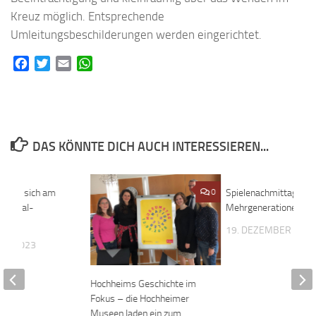
Kreuz möglich. Entsprechende
Umleitungsbeschilderungen werden eingerichtet.
Facebook
Twitter
Email
WhatsApp
DAS KÖNNTE DICH AUCH INTERESSIEREN...
 geben sich am
0
0
Spielenachmittag im
s PayPal-
Mehrgenerationentref
r aus
19. DEZEMBER 201
BER 2023
Hochheims Geschichte im
Fokus – die Hochheimer
Museen laden ein zum