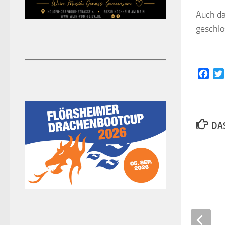
Auch da
geschlo
Face
DAS
60 Jahre Dorotheenhof
19. NOVEMBER 2019