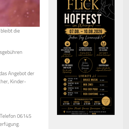
bleibt die
isgebühren
das Angebot der
her, Kinder-
r Telefon 06145
erfügung.