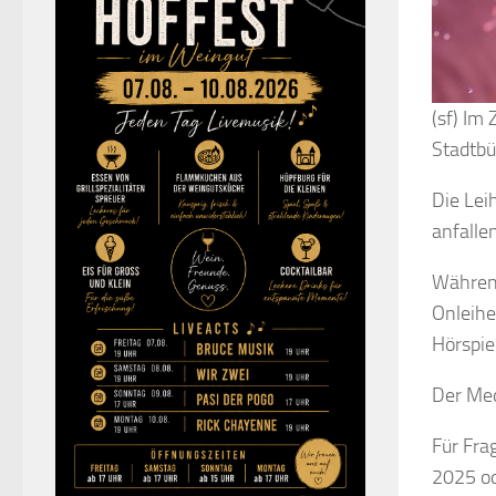
(sf) Im
Stadtbü
Die Lei
anfallen
Während
Onleihe
Hörspie
Der Med
Für Fra
2025 od