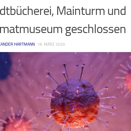
dtbücherei, Mainturm und
imatmuseum geschlossen
XANDER HARTMANN
·
16. MÄRZ 2020