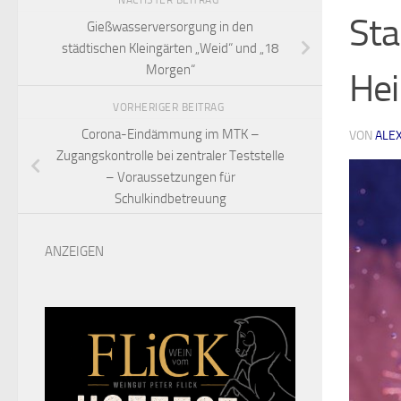
NÄCHSTER BEITRAG
Sta
Gießwasserversorgung in den
städtischen Kleingärten „Weid“ und „18
Morgen“
He
VORHERIGER BEITRAG
Corona-Eindämmung im MTK –
VON
ALE
Zugangskontrolle bei zentraler Teststelle
– Voraussetzungen für
Schulkindbetreuung
ANZEIGEN