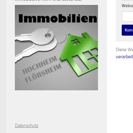
Diese We
verarbei
D
atenschutz