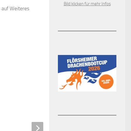
Bild klicken für mehr Infos
 auf Weiteres
2. Feb: KunstLektüre:
0
rächige Hunde in der
stsammlung
EBRUAR 2017