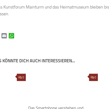
s Kunstforum Mainturm und das Heimatmuseum bleiben bis
ssen.
book
Twitter
Email
WhatsApp
 KÖNNTE DICH AUCH INTERESSIEREN...
0
Das Smartphone verstehen und
0
So 1
verwenden
Gesp
Kun
17. JANUAR 2019
1. F