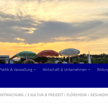
Politik & Verwaltung
Wirtschaft & Unternehmen
Bildun
ANNTMACHUNG
/
3 KULTUR & FREIZEIT
/
FLÖRSHEIM
/
GESUNDHE