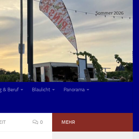
Sommer 2026
g & Beruf
Blaulicht
Panorama
IT
0
MEHR