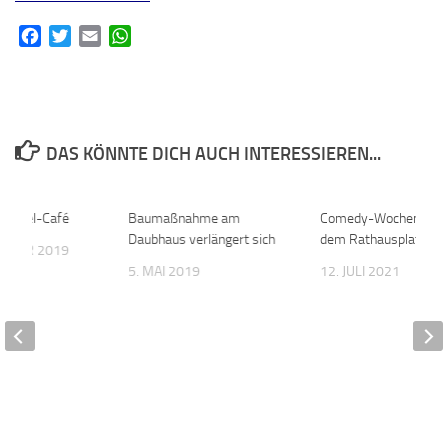
Facebook
Twitter
Email
WhatsApp
DAS KÖNNTE DICH AUCH INTERESSIEREN...
-Enkel-Café
0
Baumaßnahme am
0
Comedy-Wochenende
Daubhaus verlängert sich
dem Rathausplatz
EMBER 2019
5. MAI 2019
12. JULI 2021