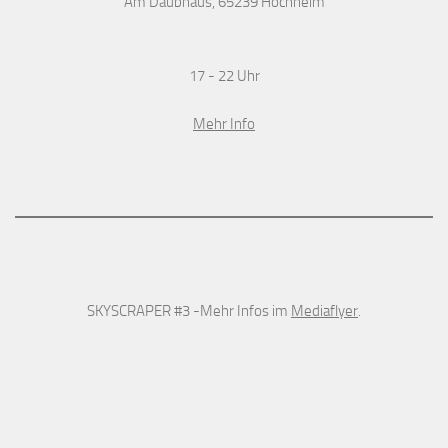
Am Daubhaus, 65239 Hochheim
17 - 22 Uhr
Mehr Info
SKYSCRAPER #3 -Mehr Infos im
Mediaflyer
.