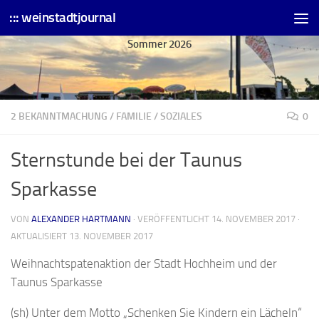
::: weinstadtjournal
Skip to content
Sommer 2026
2 BEKANNTMACHUNG
/
FAMILIE
/
SOZIALES
0
Sternstunde bei der Taunus
Sparkasse
VON
ALEXANDER HARTMANN
· VERÖFFENTLICHT
14. NOVEMBER 2017
·
AKTUALISIERT
13. NOVEMBER 2017
Weihnachtspatenaktion der Stadt Hochheim und der
Taunus Sparkasse
(sh) Unter dem Motto „Schenken Sie Kindern ein Lächeln“