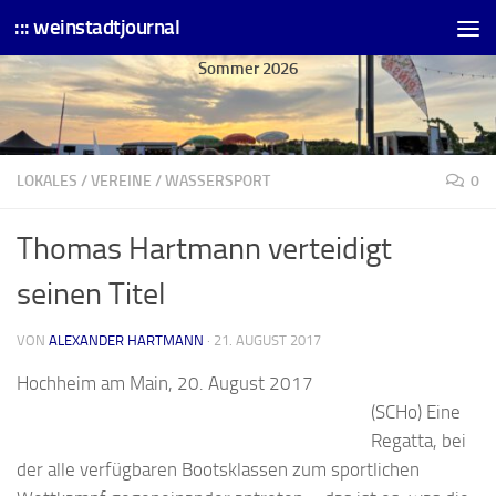
::: weinstadtjournal
Skip to content
Sommer 2026
LOKALES
/
VEREINE
/
WASSERSPORT
0
Thomas Hartmann verteidigt
seinen Titel
VON
ALEXANDER HARTMANN
·
21. AUGUST 2017
Hochheim am Main, 20. August 2017
(SCHo) Eine
Regatta, bei
der alle verfügbaren Bootsklassen zum sportlichen