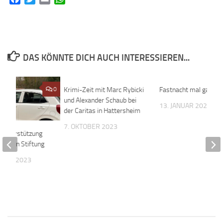
DAS KÖNNTE DICH AUCH INTERESSIEREN...
0
Krimi-Zeit mit Marc Rybicki
0
Fastnacht mal ganz a
und Alexander Schaub bei
13. JANUAR 2021
der Caritas in Hattersheim
7. OKTOBER 2023
 Unterstützung
te Horn Stiftung
MBER 2023