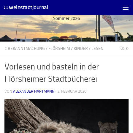
::: weinstadtjournal
Skip to content
Sommer 2026
2 BEKANNTMACHUNG
/
FLÖRSHEIM
/
KINDER
/
LESEN
0
Vorlesen und basteln in der
Flörsheimer Stadtbücherei
VON
ALEXANDER HARTMANN
·
3. FEBRUAR 2020