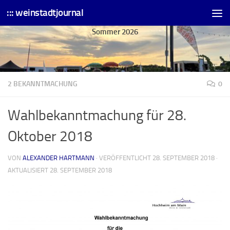
::: weinstadtjournal
Skip to content
Sommer 2026
2 BEKANNTMACHUNG
0
Wahlbekanntmachung für 28.
Oktober 2018
VON
ALEXANDER HARTMANN
· VERÖFFENTLICHT
28. SEPTEMBER 2018
·
AKTUALISIERT
28. SEPTEMBER 2018