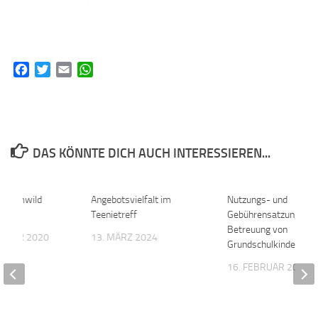
Facebook
Twitter
Email
WhatsApp
DAS KÖNNTE DICH AUCH INTERESSIEREN...
gt Damwild
0
Angebotsvielfalt im
0
Nutzungs- und
bst
Teenietreff
Gebührensatzung für 
Betreuung von
EMBER 2020
13. MÄRZ 2024
Grundschulkinder
16. FEBRUAR 2026