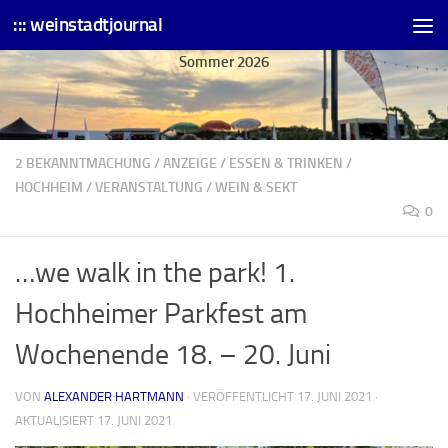
::: weinstadtjournal
Skip to content
Sommer 2026
2 BEKANNTMACHUNG
/
ANZEIGE
/
ESSEN & TRINKEN
/
HOCHHEIM
/
VERANSTALTUNG
/
WEIN & SEKT
0
…we walk in the park! 1.
Hochheimer Parkfest am
Wochenende 18. – 20. Juni
VON
ALEXANDER HARTMANN
· VERÖFFENTLICHT
17. JUNI 2021
·
AKTUALISIERT
17. JUNI 2021