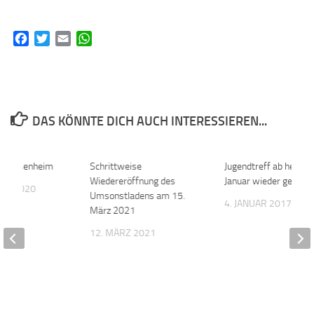
Facebook
Twitter
Email
WhatsApp
DAS KÖNNTE DICH AUCH INTERESSIEREN...
t Massenheim
0
Schrittweise
0
Jugendtreff ab heute 
Wiedereröffnung des
Januar wieder geöffne
BER 2020
Umsonstladens am 15.
4. JANUAR 2017
März 2021
12. MÄRZ 2021