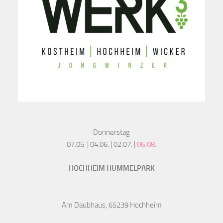
Donnerstag
07.05. | 04.06. | 02.07. |
06.08.
HOCHHEIM HUMMELPARK
Am Daubhaus, 65239 Hochheim