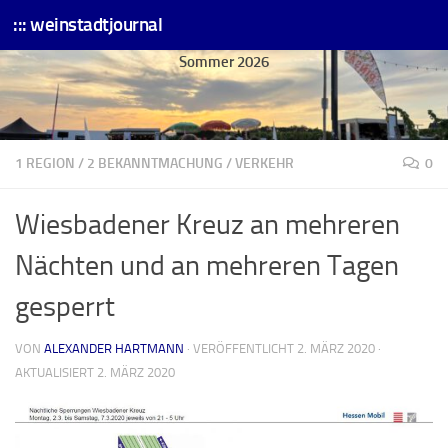
::: weinstadtjournal
Skip to content
Sommer 2026
1 REGION
/
2 BEKANNTMACHUNG
/
VERKEHR
0
Wiesbadener Kreuz an mehreren
Nächten und an mehreren Tagen
gesperrt
VON
ALEXANDER HARTMANN
· VERÖFFENTLICHT
2. MÄRZ 2020
·
AKTUALISIERT
2. MÄRZ 2020