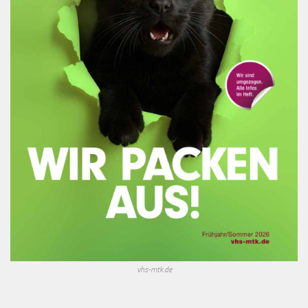
vhs-mtk.de