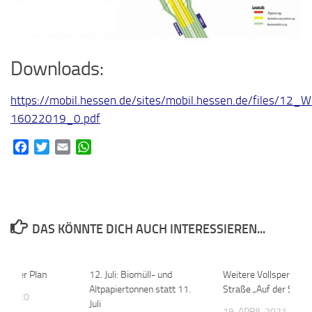
Downloads:
https://mobil.hessen.de/sites/mobil.hessen.de/files/1
16022019_0.pdf
Facebook
Twitter
Email
WhatsApp
DAS KÖNNTE DICH AUCH INTERESSIEREN...
, neuer Plan
0
12. Juli: Biomüll- und
0
Weitere Vollsperrung 
Altpapiertonnen statt 11.
Straße „Auf der Schlic
T 2020
Juli
19. APRIL 2021