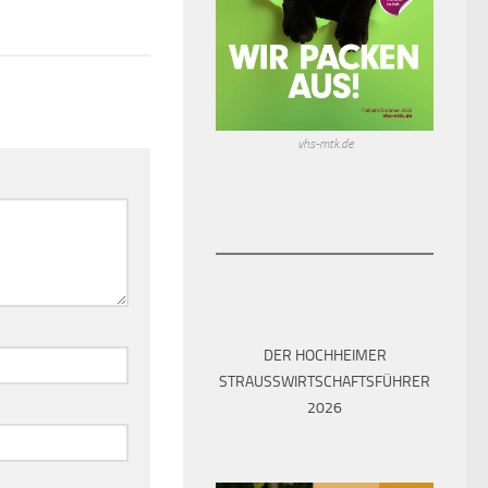
15. JANUAR 2019
vhs-mtk.de
DER HOCHHEIMER
STRAUSSWIRTSCHAFTSFÜHRER 2
026