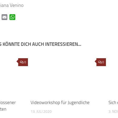
uliana Venino
book
Twitter
Email
WhatsApp
 KÖNNTE DICH AUCH INTERESSIEREN...
lossener
0
Videoworkshop für Jugendliche
0
Sich
rten
13. JULI 2020
3. N