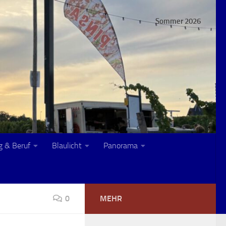
Sommer 2026
g & Beruf
Blaulicht
Panorama
0
MEHR