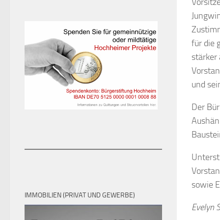
Vorsitz
Jungwinz
Zustimm
für die
stärker
Vorstan
und sei
Der Bür
Aushäng
Baustei
Unterst
Vorstan
sowie E
IMMOBILIEN (PRIVAT UND GEWERBE)
Evelyn 