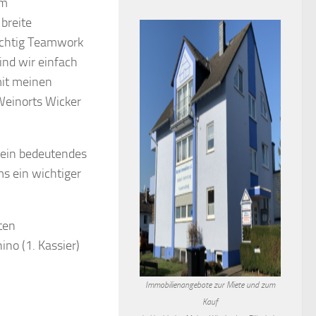
im
 breite
wichtig Teamwork
nd wir einfach
mit meinen
Weinorts Wicker
 ein bedeutendes
ms ein wichtiger
ten
ino (1. Kassier)
Immobilienangebote zur Miete und zum
Kauf