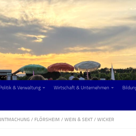
Politik & Verwaltung
Wirtschaft & Unternehmen
Bildun
ANNTMACHUNG
/
FLÖRSHEIM
/
WEIN & SEKT
/
WICKER