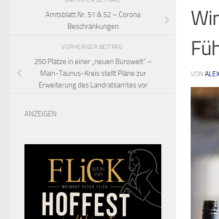
NÄCHSTER BEITRAG
Win
Amtsblatt Nr. 51 & 52 – Corona
Beschränkungen
Fü
VORHERIGER BEITRAG
250 Plätze in einer „neuen Bürowelt“ –
Main-Taunus-Kreis stellt Pläne zur
VON
ALE
Erweiterung des Landratsamtes vor
ANZEIGEN