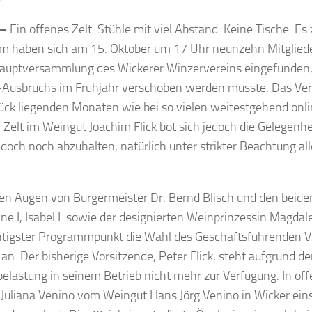
 –
Ein offenes Zelt. Stühle mit viel Abstand. Keine Tische. Es z
m haben sich am 15. Oktober um 17 Uhr neunzehn Mitgliede
auptversammlung des Wickerer Winzervereins eingefunden,
Ausbruchs im Frühjahr verschoben werden musste. Das Vere
ück liegenden Monaten wie bei so vielen weitestgehend onli
 Zelt im Weingut Joachim Flick bot sich jedoch die Gelegenhei
 doch noch abzuhalten, natürlich unter strikter Beachtung al
en Augen von Bürgermeister Dr. Bernd Blisch und den beid
ne I, Isabel I. sowie der designierten Weinprinzessin Magda
htigster Programmpunkt die Wahl des Geschäftsführenden V
 an. Der bisherige Vorsitzende, Peter Flick, steht aufgrund d
belastung in seinem Betrieb nicht mehr zur Verfügung. In o
Juliana Venino vom Weingut Hans Jörg Venino in Wicker ein