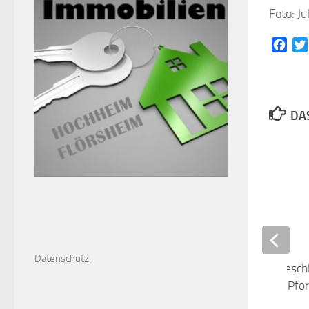
Foto: J
Face
DAS
Tourist-Info mit angesch
Vinothek öffnet ihre Pfo
9. JULI 2021
D
atenschutz