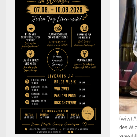
(wiw) A
des Wic
gewählt