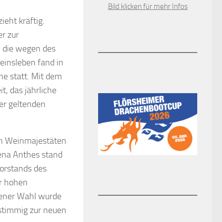
Bild klicken für mehr Infos
ieht kräftig.
r zur
 die wegen des
insleben fand in
ne statt. Mit dem
t, das jährliche
ler geltenden
en Weinmajestäten
lena Anthes stand
orstands des
er hohen
ffener Wahl wurde
stimmig zur neuen