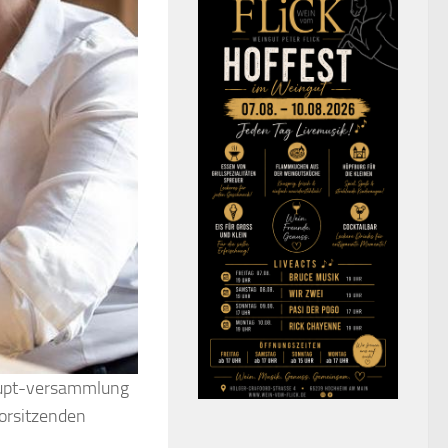
haupt-versammlung
orsitzenden