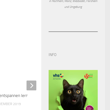
in Hochheim, Mainz, Wiesbaden, Flörsheim
und Umgebung
INFO
 entspannen lernen
0
OVEMBER 2019
Veranstaltung zum Holoca
Gedenktag