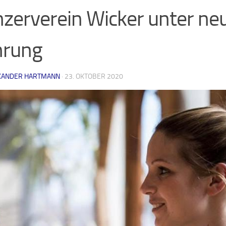
zerverein Wicker unter ne
hrung
XANDER HARTMANN
·
23. OKTOBER 2020