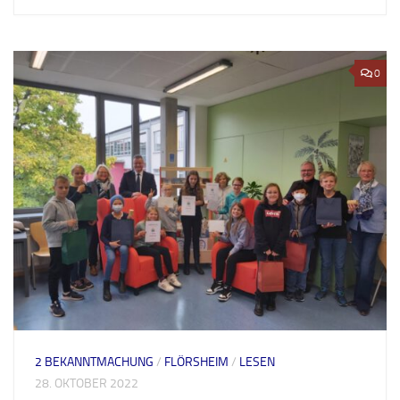
0
2 BEKANNTMACHUNG
/
FLÖRSHEIM
/
LESEN
28. OKTOBER 2022