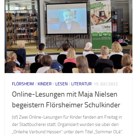
FLÖRSHEIM
/
KINDER
/
LESEN
/
LITERATUR
19. JULI 2022
Online-Lesungen mit Maja Nielsen
begeistern Flörsheimer Schulkinder
(sf) Zwei Online-Lesungen für Kinder fanden am Freitag in
der Stadtbücherei statt. Organisiert wurden sie über den
„Onleihe Verbund Hessen“ unter dem Titel „Sommer OLé“.