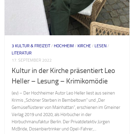
3 KULTUR & FREIZEIT
/
HOCHHEIM
/
KIRCHE
/
LESEN
/
LITERATUR
17. SEPTEMBER 2022
Kultur in der Kirche präsentiert Leo
Heller – Lesung – Krimikomödie
(ev) – Der Hochheimer Autor Leo Heller liest aus seinen
Krimis „Schöner Sterben in Bembeltown“ und „Der
Gemüseflüsterer von Mainhattan“, erschienen im Gmeiner
Verlag 2019 und 2020, als Hörbücher in der
Hörbuchmanufaktur Berlin. Der Privatdetektiv Jürgen
McBride, Dosenbiertrinker und Opel-Fahrer,...