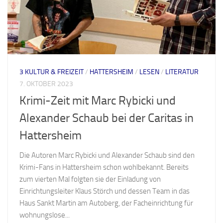
3 KULTUR & FREIZEIT
/
HATTERSHEIM
/
LESEN
/
LITERATUR
7. OKTOBER 2023
Krimi-Zeit mit Marc Rybicki und
Alexander Schaub bei der Caritas in
Hattersheim
Die Autoren Marc Rybicki und Alexander Schaub sind den
Krimi-Fans in Hattersheim schon wohlbekannt. Bereits
zum vierten Mal folgten sie der Einladung von
Einrichtungsleiter Klaus Störch und dessen Team in das
Haus Sankt Martin am Autoberg, der Facheinrichtung für
wohnungslose...