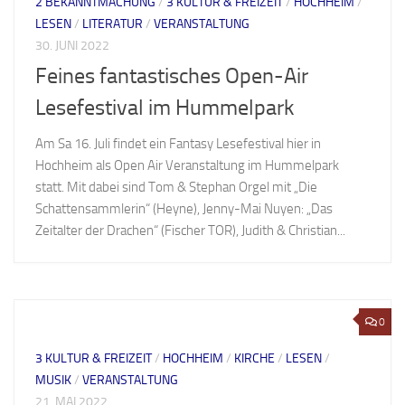
2 BEKANNTMACHUNG
/
3 KULTUR & FREIZEIT
/
HOCHHEIM
/
LESEN
/
LITERATUR
/
VERANSTALTUNG
30. JUNI 2022
Feines fantastisches Open-Air
Lesefestival im Hummelpark
Am Sa 16. Juli findet ein Fantasy Lesefestival hier in
Hochheim als Open Air Veranstaltung im Hummelpark
statt. Mit dabei sind Tom & Stephan Orgel mit „Die
Schattensammlerin“ (Heyne), Jenny-Mai Nuyen: „Das
Zeitalter der Drachen“ (Fischer TOR), Judith & Christian...
0
3 KULTUR & FREIZEIT
/
HOCHHEIM
/
KIRCHE
/
LESEN
/
MUSIK
/
VERANSTALTUNG
21. MAI 2022