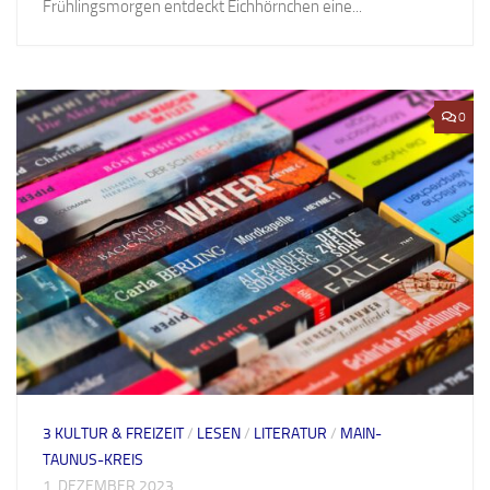
Frühlingsmorgen entdeckt Eichhörnchen eine...
0
3 KULTUR & FREIZEIT
/
LESEN
/
LITERATUR
/
MAIN-
TAUNUS-KREIS
1. DEZEMBER 2023