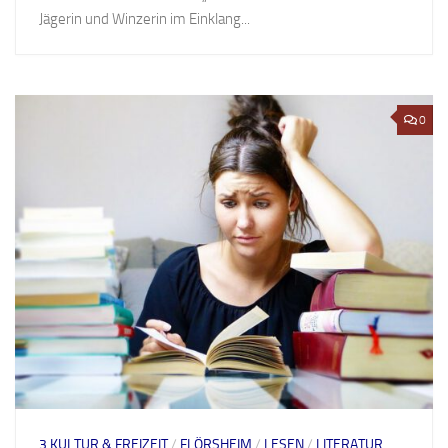
Jägerin und Winzerin im Einklang...
0
3 KULTUR & FREIZEIT
/
FLÖRSHEIM
/
LESEN
/
LITERATUR