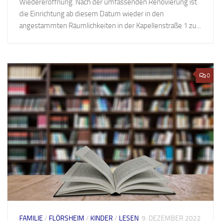
Wiedereröffnung. Nach der umfassenden Renovierung ist
die Einrichtung ab diesem Datum wieder in den
angestammten Räumlichkeiten in der Kapellenstraße 1 zu...
0
FAMILIE
/
FLÖRSHEIM
/
KINDER
/
LESEN
9. DEZEMBER 2022