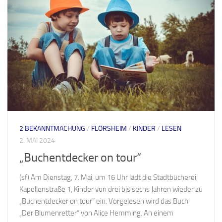
2 BEKANNTMACHUNG
/
FLÖRSHEIM
/
KINDER
/
LESEN
2. MAI 2024
„Buchentdecker on tour“
(sf) Am Dienstag, 7. Mai, um 16 Uhr lädt die Stadtbücherei,
Kapellenstraße 1, Kinder von drei bis sechs Jahren wieder zu
„Buchentdecker on tour“ ein. Vorgelesen wird das Buch
„Der Blumenretter“ von Alice Hemming. An einem