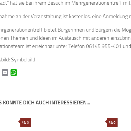
tadt“ hat sie bei ihrem Besuch im Mehrgenerationentreff mit
lnahme an der Veranstaltung ist kostenlos, eine Anmeldung ni
rgenerationentreff bietet Bürgerinnen und Bürgern die Mögli
enen Themen und Ideen im Austausch mit anderen einzubrin
ationsteam ist erreichbar unter Telefon 06145 955-401 und
sbild: Symbolbild
book
Twitter
Email
WhatsApp
 KÖNNTE DICH AUCH INTERESSIEREN...
n
0
Benefizkonzert: Lions holen die 20er
0
Fair
Jahre nach Flörsheim
Baub