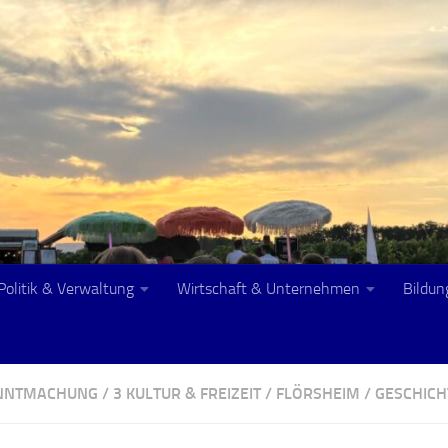
Politik & Verwaltung
Wirtschaft & Unternehmen
Bildun
ANNTMACHUNG
/
3 KULTUR & FREIZEIT
/
FLÖRSHEIM
/
GESCHICH