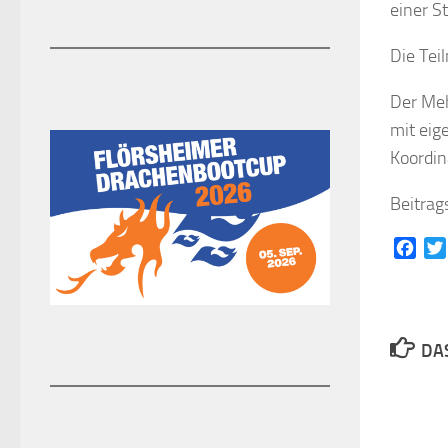
einer S
Die Tei
Der Meh
mit eig
Koordin
Beitrag
Face
DAS
Rodungen im Stadtgarte