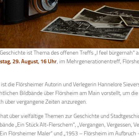
e Geschichte ist Thema des offenen Treffs „I feel bürgernah“ 
tag, 29. August, 16 Uhr
, im Mehrgenerationentreff, Flörsh
 ist die Flörsheimer Autorin und Verlegerin Hannelore Sievers,
htlichen Bildbände über Flörsheim am Main vorstellt, um di
h über vergangene Zeiten anzuregen.
 hat über vielfältige Themen zur Geschichte und Stadtgeschi
dbände „Ein Stück Alt-Flerschem“, „Vergangen, Vergessen, Ve
Ein Flörsheimer Maler“ und „1953 – Flörsheim im Aufbruch