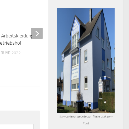
EBRUAR 2022
Selbstgenähte Masken fi
reißenden Absatz
19. APRIL 2020
Immobilienangebote zur Miete und zum
Kauf