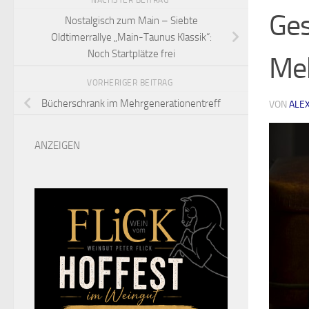
NÄCHSTER BEITRAG
Ges
Nostalgisch zum Main – Siebte
Oldtimerrallye „Main-Taunus Klassik“:
Noch Startplätze frei
Meh
VORHERIGER BEITRAG
Bücherschrank im Mehrgenerationentreff
VON
ALE
ANZEIGEN