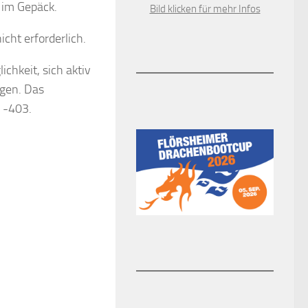
 im Gepäck.
Bild klicken für mehr Infos
cht erforderlich.
chkeit, sich aktiv
gen. Das
 -403.
e Arbeitskleidung für den
0
etriebshof