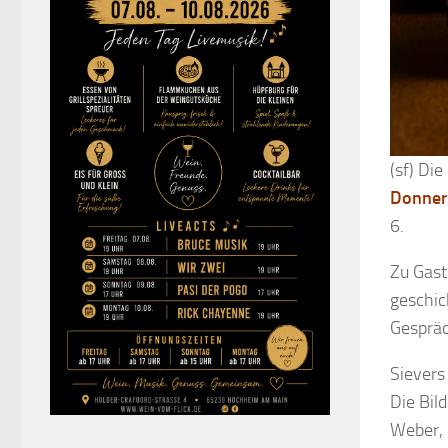
(sf) Di
Donners
6.
Zu Gast
geschic
Gespräc
Sievers
Die Bil
Weber, 