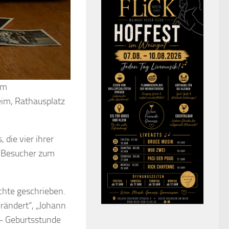
am
eim, Rathausplatz
 die vier ihrer
e Besucher zum
chte geschrieben.
rändert“, „Johann
 – Geburtsstunde