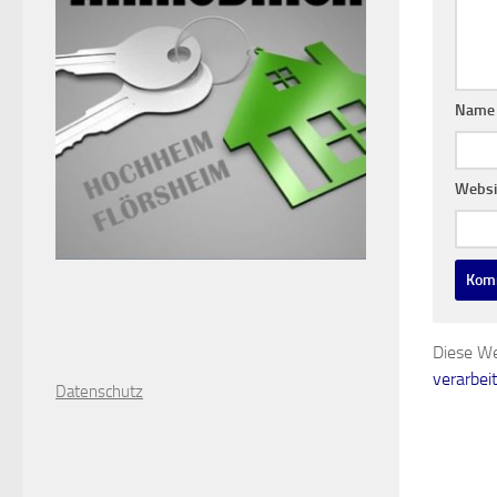
Nam
Websi
Diese We
verarbei
D
atenschutz