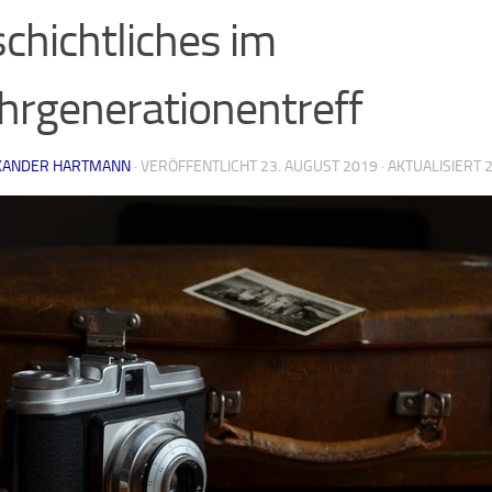
chichtliches im
rgenerationentreff
XANDER HARTMANN
· VERÖFFENTLICHT
23. AUGUST 2019
· AKTUALISIERT