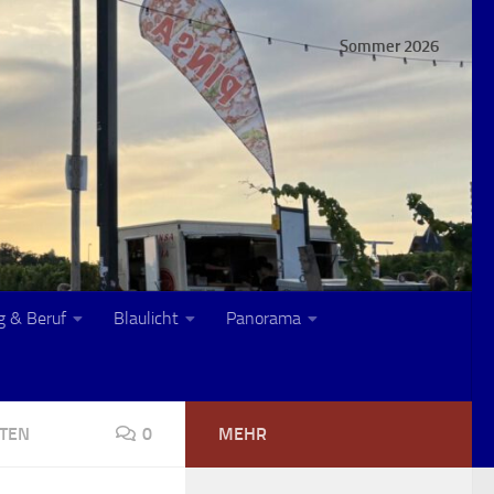
Sommer 2026
g & Beruf
Blaulicht
Panorama
TEN
0
MEHR