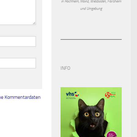
in Hochheim, Mainz, Wiesbaden, Flörsheim
und Umgebung
INFO
eine Kommentardaten