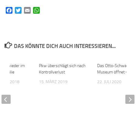
Facebook
Twitter
Email
WhatsApp
DAS KÖNNTE DICH AUCH INTERESSIEREN...
tag wieder im
0
Pkw überschlägt sich nach
0
Das Otto-Schwabe-
r Familie
Kontrollverlust
Museum öffnet wiede
MBER 2018
15. MÄRZ 2019
22. JULI 2020