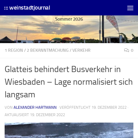
::: weinstadtjournal
Skip to content
Sommer 2026
1 REGION
/
2 BEKANNTMACHUNG
/
VERKEHR
0
Glatteis behindert Busverkehr in
Wiesbaden – Lage normalisiert sich
langsam
VON
ALEXANDER HARTMANN
· VERÖFFENTLICHT
19. DEZEMBER 2022
·
AKTUALISIERT
19. DEZEMBER 2022