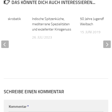
DAS KÖNNTE DICH AUCH INTERESSIEREN...
: Wortakrobatik
0
Indische Spitzenküche,
0
50 Jahre Jugendfeuer
mediterrane Spezialitäten
Weilbach
und exzellenter Kinogenuss
019
15. JUNI 2019
26. JULI 2023
SCHREIBE EINEN KOMMENTAR
Kommentar
*