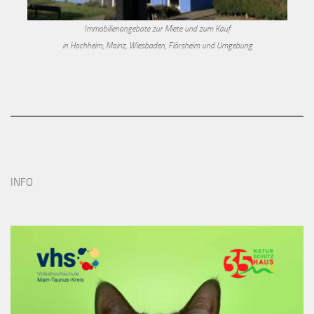
Immobilienangebote zur Miete und zum Kauf
in Hochheim, Mainz, Wiesbaden, Flörsheim und Umgebung
INFO