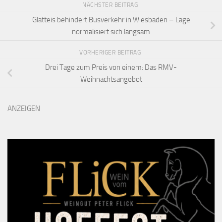
NÄCHSTER BEITRAG
Glatteis behindert Busverkehr in Wiesbaden – Lage
normalisiert sich langsam
VORHERIGER BEITRAG
Drei Tage zum Preis von einem: Das RMV-
Weihnachtsangebot
ANZEIGEN