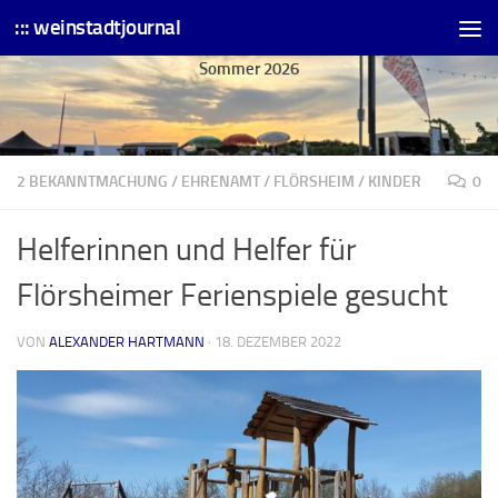
::: weinstadtjournal
Skip to content
Sommer 2026
2 BEKANNTMACHUNG
/
EHRENAMT
/
FLÖRSHEIM
/
KINDER
0
Helferinnen und Helfer für
Flörsheimer Ferienspiele gesucht
VON
ALEXANDER HARTMANN
·
18. DEZEMBER 2022