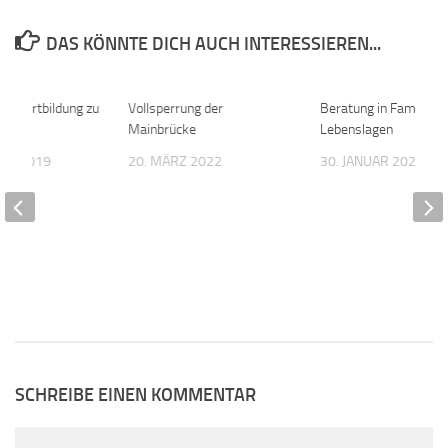
DAS KÖNNTE DICH AUCH INTERESSIEREN...
he Fortbildung zu
0
Vollsperrung der
0
Beratung in Familien-
agen
Mainbrücke
Lebenslagen
BER 2019
20. MÄRZ 2022
30. JANUAR 2023
SCHREIBE EINEN KOMMENTAR