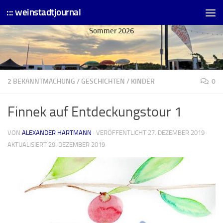
::: weinstadtjournal
Skip to content
Sommer 2026
2 BEKANNTMACHUNG
/
GESCHICHTEN
/
KINDER
0
Finnek auf Entdeckungstour 1
VON
ALEXANDER HARTMANN
· VERÖFFENTLICHT
27. DEZEMBER 2019
·
AKTUALISIERT
29. DEZEMBER 2019