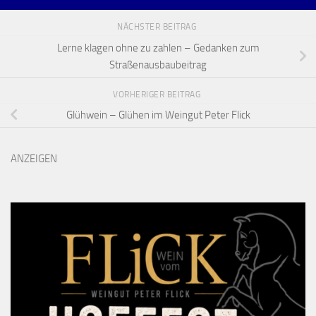
NÄCHSTER BEITRAG
Lerne klagen ohne zu zahlen – Gedanken zum
Straßenausbaubeitrag
VORHERIGER BEITRAG
Glühwein – Glühen im Weingut Peter Flick
ANZEIGEN