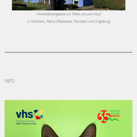
Immobilienangebote zur Miete und zum Kauf
in Hochheim, Mainz, Wiesbaden, Flörsheim und Umgebung
INFO