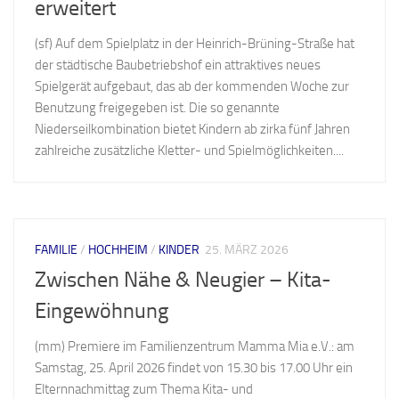
erweitert
(sf) Auf dem Spielplatz in der Heinrich-Brüning-Straße hat
der städtische Baubetriebshof ein attraktives neues
Spielgerät aufgebaut, das ab der kommenden Woche zur
Benutzung freigegeben ist. Die so genannte
Niederseilkombination bietet Kindern ab zirka fünf Jahren
zahlreiche zusätzliche Kletter- und Spielmöglichkeiten....
FAMILIE
/
HOCHHEIM
/
KINDER
25. MÄRZ 2026
Zwischen Nähe & Neugier – Kita-
Eingewöhnung
(mm) Premiere im Familienzentrum Mamma Mia e.V.: am
Samstag, 25. April 2026 findet von 15.30 bis 17.00 Uhr ein
Elternnachmittag zum Thema Kita- und