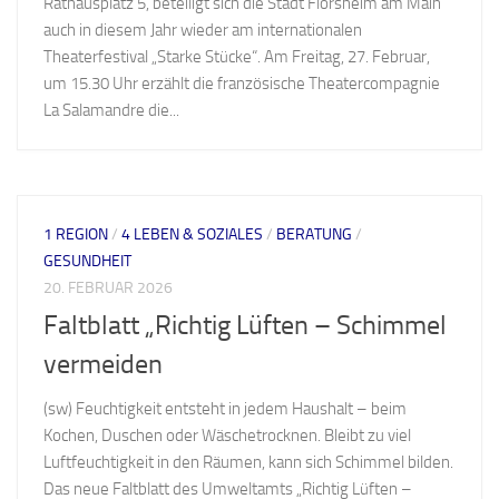
Rathausplatz 5, beteiligt sich die Stadt Flörsheim am Main
auch in diesem Jahr wieder am internationalen
Theaterfestival „Starke Stücke“. Am Freitag, 27. Februar,
um 15.30 Uhr erzählt die französische Theatercompagnie
La Salamandre die...
1 REGION
/
4 LEBEN & SOZIALES
/
BERATUNG
/
GESUNDHEIT
20. FEBRUAR 2026
Faltblatt „Richtig Lüften – Schimmel
vermeiden
(sw) Feuchtigkeit entsteht in jedem Haushalt – beim
Kochen, Duschen oder Wäschetrocknen. Bleibt zu viel
Luftfeuchtigkeit in den Räumen, kann sich Schimmel bilden.
Das neue Faltblatt des Umweltamts „Richtig Lüften –