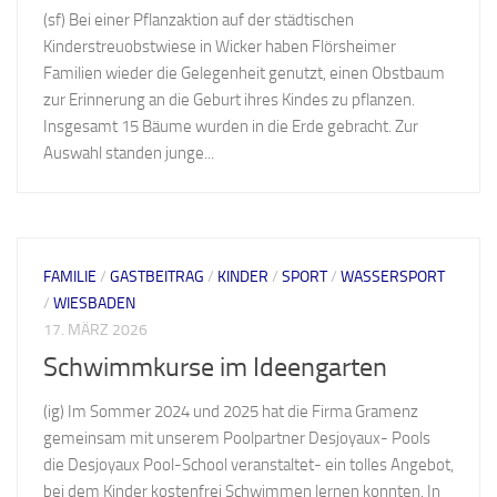
(sf) Bei einer Pflanzaktion auf der städtischen
Kinderstreuobstwiese in Wicker haben Flörsheimer
Familien wieder die Gelegenheit genutzt, einen Obstbaum
zur Erinnerung an die Geburt ihres Kindes zu pflanzen.
Insgesamt 15 Bäume wurden in die Erde gebracht. Zur
Auswahl standen junge...
FAMILIE
/
GASTBEITRAG
/
KINDER
/
SPORT
/
WASSERSPORT
/
WIESBADEN
17. MÄRZ 2026
Schwimmkurse im Ideengarten
(ig) Im Sommer 2024 und 2025 hat die Firma Gramenz
gemeinsam mit unserem Poolpartner Desjoyaux- Pools
die Desjoyaux Pool-School veranstaltet- ein tolles Angebot,
bei dem Kinder kostenfrei Schwimmen lernen konnten. In