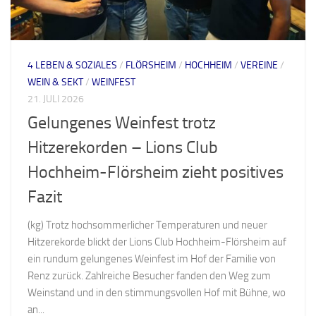
4 LEBEN & SOZIALES
/
FLÖRSHEIM
/
HOCHHEIM
/
VEREINE
/
WEIN & SEKT
/
WEINFEST
21. JULI 2026
Gelungenes Weinfest trotz
Hitzerekorden – Lions Club
Hochheim-Flörsheim zieht positives
Fazit
(kg) Trotz hochsommerlicher Temperaturen und neuer
Hitzerekorde blickt der Lions Club Hochheim-Flörsheim auf
ein rundum gelungenes Weinfest im Hof der Familie von
Renz zurück. Zahlreiche Besucher fanden den Weg zum
Weinstand und in den stimmungsvollen Hof mit Bühne, wo
an...